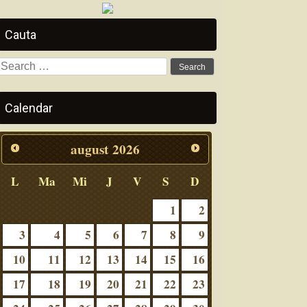
Cauta
Search
for:
Calendar
august
2026
L
Ma
Mi
J
V
S
D
1
2
3
4
5
6
7
8
9
10
11
12
13
14
15
16
17
18
19
20
21
22
23