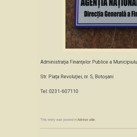
Administraţia Finanţelor Publice a Municipiul
Str. Piața Revoluției, nr. 5, Botoșani
Tel: 0231-607110
This entry was posted in
Adrese utile
.