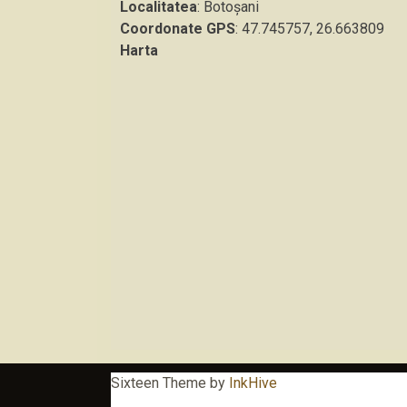
Localitatea
: Botoşani
Coordonate GPS
: 47.745757, 26.663809
Harta
Sixteen Theme by
InkHive