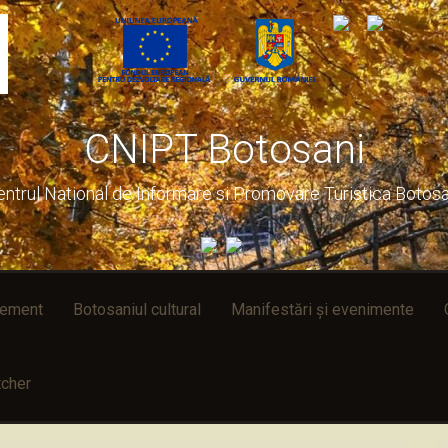
CNIPT Botosani
entrul National de Informare si Promovare Turistica Botosa
rement
Botosaniul cultural
Manifestări și evenimente
cher