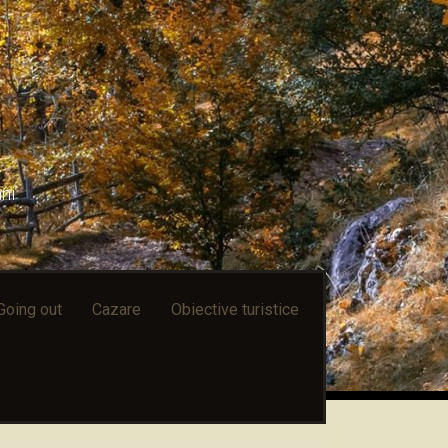
ni
Going out
Cazare
Obiective turistice