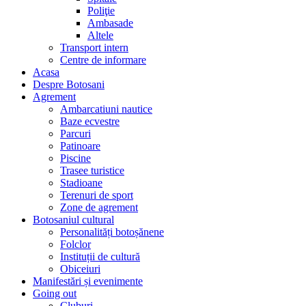
Poliţie
Ambasade
Altele
Transport intern
Centre de informare
Acasa
Despre Botosani
Agrement
Ambarcatiuni nautice
Baze ecvestre
Parcuri
Patinoare
Piscine
Trasee turistice
Stadioane
Terenuri de sport
Zone de agrement
Botosaniul cultural
Personalități botoșănene
Folclor
Instituții de cultură
Obiceiuri
Manifestări și evenimente
Going out
Cluburi