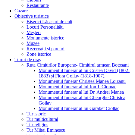
Restaurante
Cazare
Obiective turistice
Biserici Lăcașuri de cult
Locuri Personalități
Meșteri
Monumente istorice
Muzee
Rezervații și parcuri
Zone istorice
Tururi de oraș
Ruta Cimitirilor Europene- Cimitirul armean Botoșani
Monumentul funerar al lui Cristea David (1802-
1883) și Flora Goilav (1818-1907).
Monumentul funerar Christea Manea Loizanu
Monumentul funerar al lui Jon J. Ciomac
Monumentul funerar al lui Dr. Andrei Manea
Monumentul funerar al lui Gheorghe Christea
Goilav
Monumentul funerar al lui Garabet Ciollac
Tur istoric
Tur multicultural
Tur religios
Tur Mihai Eminescu