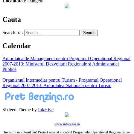
Localitatea
: Dăngeni
Cauta
Search for:
Calendar
Autoritatea de Management pentru Programul Operational Regional
2007-2013: Ministerul Dezvoltarii Regionale si Administratiei
Publice
Organismul Intermediar pentru Turism - Programul Operational
Regional 2007-2013: Autoritatea Nationala pentru Turism
Sixteen Theme by
InkHive
www.inforegio.ro
Investim în viitorul tău! Proiect selectat în cadrul Programului Operaţional Regional şi co-