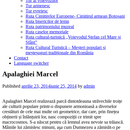
Tur al voievozilor
Tur armenesc
Tur evreiesc
Ruta Cimitirelor Europene- Cimitirul armean Botoșani
Ruta bisericilor de lemn
Ruta patrimoniului muzeal
Ruta caselor memoriale
Ruta cultural-turistică „Voievodul Ștefan cel Mare și
Sfânt”
Ruta Cultural Turistică – Meșteri populari și
meșteșuguri tradiționale din România
Contact
Language switcher
Apalaghiei Marcel
Published
aprilie 23, 2014
iunie 25, 2014
by
admin
Apalaghiei Marcel realizează parcă dintotdeauna străvechile troițe
ale culturii populare printr-o dispunere armonioasă a diverselor
crestături de cele mai multe ori geometrice, dar care, prin finețea
obținerii și înlănțuirii lor, nasc compoziții ce trimit spre
macrocosmos. S-a născut pentru că lemnul avea nevoie sa trăiască.
Mâinile lui zămislesc minuni, aşa cum Dumnezeu a zămislit-o pe