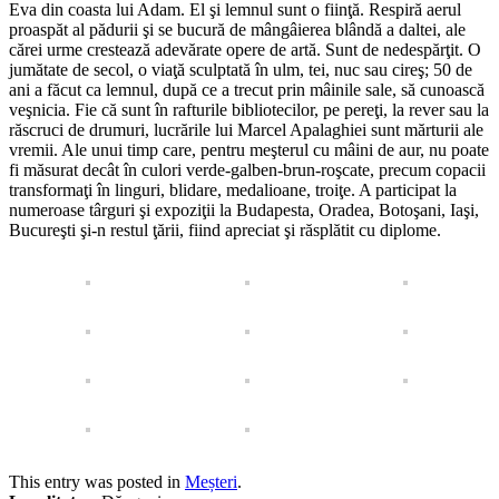
Eva din coasta lui Adam. El şi lemnul sunt o fiinţă. Respiră aerul
proaspăt al pădurii şi se bucură de mângâierea blândă a daltei, ale
cărei urme crestează adevărate opere de artă. Sunt de nedespărţit. O
jumătate de secol, o viaţă sculptată în ulm, tei, nuc sau cireş; 50 de
ani a făcut ca lemnul, după ce a trecut prin mâinile sale, să cunoască
veşnicia. Fie că sunt în rafturile bibliotecilor, pe pereţi, la rever sau la
răscruci de drumuri, lucrările lui Marcel Apalaghiei sunt mărturii ale
vremii. Ale unui timp care, pentru meşterul cu mâini de aur, nu poate
fi măsurat decât în culori verde-galben-brun-roşcate, precum copacii
transformaţi în linguri, blidare, medalioane, troiţe. A participat la
numeroase târguri şi expoziţii la Budapesta, Oradea, Botoşani, Iaşi,
Bucureşti şi-n restul ţării, fiind apreciat şi răsplătit cu diplome.
This entry was posted in
Meșteri
.