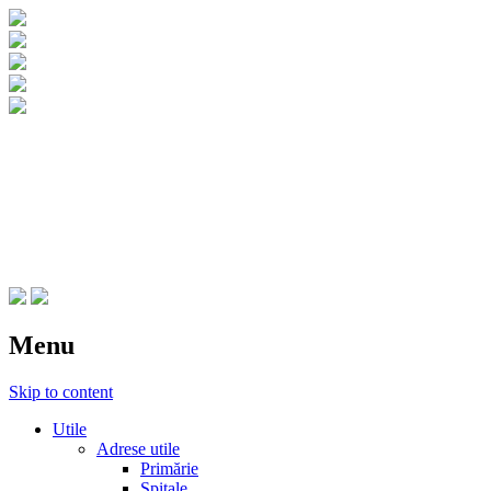
CNIPT Botosani
Centrul National de Informare si
Promovare Turistica Botosani
Menu
Skip to content
Utile
Adrese utile
Primărie
Spitale