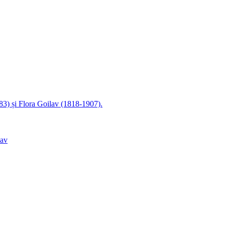
83) și Flora Goilav (1818-1907).
lav