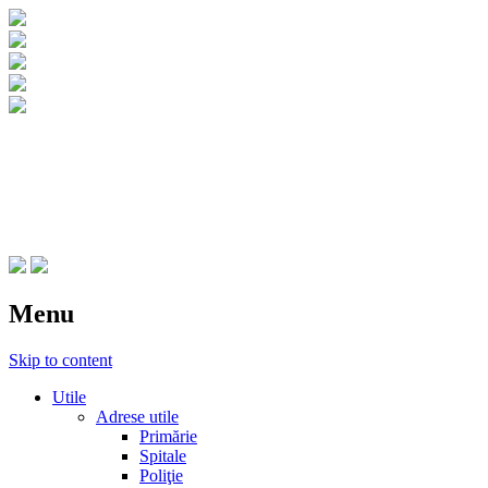
CNIPT Botosani
Centrul National de Informare si Promovar
Menu
Skip to content
Utile
Adrese utile
Primărie
Spitale
Poliţie