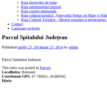
Ruta bisericilor de lemn
Ruta patrimoniului muzeal
Ruta caselor memoriale
Ruta cultural-turistică „Voievodul Ștefan cel Mare și Sfân
Ruta Cultural Turistică – Meșteri populari și meșteșuguri
Contact
Language switcher
Parcul Spitalului Județean
Published
aprilie 23, 2014
iunie 23, 2014
by
admin
Parcul Spitalului Județean
This entry was posted in
Parcuri
.
Localitatea
: Botoșani
Coordonate GPS
: 47.740451, 26.660562
Harta