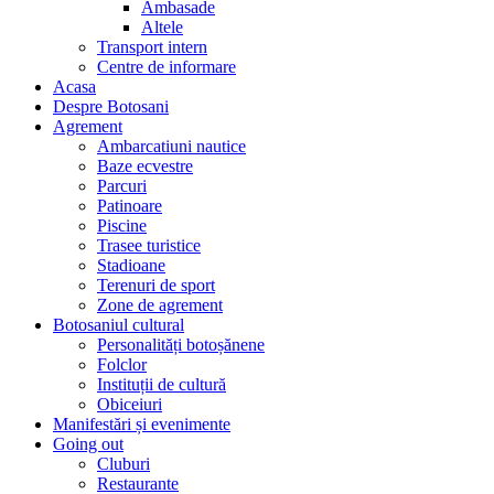
Ambasade
Altele
Transport intern
Centre de informare
Acasa
Despre Botosani
Agrement
Ambarcatiuni nautice
Baze ecvestre
Parcuri
Patinoare
Piscine
Trasee turistice
Stadioane
Terenuri de sport
Zone de agrement
Botosaniul cultural
Personalități botoșănene
Folclor
Instituții de cultură
Obiceiuri
Manifestări și evenimente
Going out
Cluburi
Restaurante