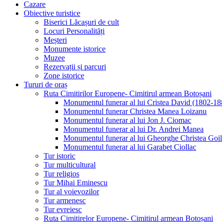
Cazare
Obiective turistice
Biserici Lăcașuri de cult
Locuri Personalități
Meșteri
Monumente istorice
Muzee
Rezervații și parcuri
Zone istorice
Tururi de oraș
Ruta Cimitirilor Europene- Cimitirul armean Botoșani
Monumentul funerar al lui Cristea David (1802-18
Monumentul funerar Christea Manea Loizanu
Monumentul funerar al lui Jon J. Ciomac
Monumentul funerar al lui Dr. Andrei Manea
Monumentul funerar al lui Gheorghe Christea Goi
Monumentul funerar al lui Garabet Ciollac
Tur istoric
Tur multicultural
Tur religios
Tur Mihai Eminescu
Tur al voievozilor
Tur armenesc
Tur evreiesc
Ruta Cimitirelor Europene- Cimitirul armean Botoșani