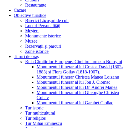
Restaurante
Cazare
Obiective turistice
Biserici Lăcașuri de cult
Locuri Personalități
Meșteri
Monumente istorice
Muzee
Rezervații și parcuri
Zone istorice
Tururi de oraș
Ruta Cimitirilor Europene- Cimitirul armean Botoșani
Monumentul funerar al lui Cristea David (1802-
1883) și Flora Goilav (1818-1907).
Monumentul funerar Christea Manea Loizanu
Monumentul funerar al lui Jon J. Ciomac
Monumentul funerar al lui Dr. Andrei Manea
Monumentul funerar al lui Gheorghe Christea
Goilav
Monumentul funerar al lui Garabet Ciollac
Tur istoric
Tur multicultural
Tur religios
Tur Mihai Eminescu