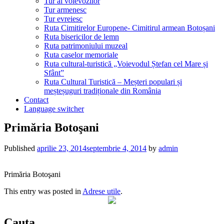
Tur al voievozilor
Tur armenesc
Tur evreiesc
Ruta Cimitirelor Europene- Cimitirul armean Botoșani
Ruta bisericilor de lemn
Ruta patrimoniului muzeal
Ruta caselor memoriale
Ruta cultural-turistică „Voievodul Ștefan cel Mare și
Sfânt”
Ruta Cultural Turistică – Meșteri populari și
meșteșuguri tradiționale din România
Contact
Language switcher
Primăria Botoşani
Published
aprilie 23, 2014
septembrie 4, 2014
by
admin
Primăria Botoşani
This entry was posted in
Adrese utile
.
Cauta