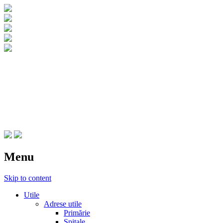
CNIPT Botosani
Centrul National de Informare si
Promovare Turistica Botosani
Menu
Skip to content
Utile
Adrese utile
Primărie
Spitale