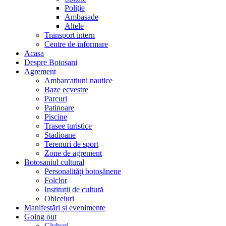
Poliţie
Ambasade
Altele
Transport intern
Centre de informare
Acasa
Despre Botosani
Agrement
Ambarcatiuni nautice
Baze ecvestre
Parcuri
Patinoare
Piscine
Trasee turistice
Stadioane
Terenuri de sport
Zone de agrement
Botosaniul cultural
Personalități botoșănene
Folclor
Instituții de cultură
Obiceiuri
Manifestări și evenimente
Going out
Cluburi