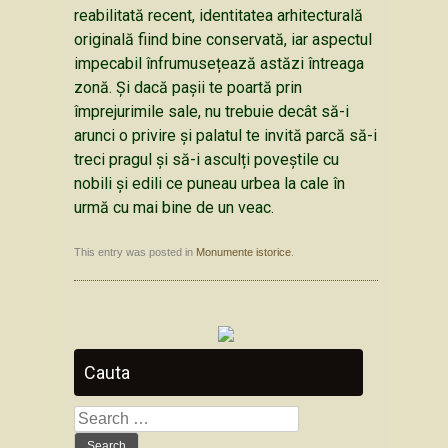
reabilitată recent, identitatea arhitecturală
originală fiind bine conservată, iar aspectul
impecabil înfrumusețează astăzi întreaga
zonă. Și dacă pașii te poartă prin
împrejurimile sale, nu trebuie decât să-i
arunci o privire și palatul te invită parcă să-i
treci pragul și să-i asculți poveștile cu
nobili și edili ce puneau urbea la cale în
urmă cu mai bine de un veac.
This entry was posted in
Monumente istorice
.
Cauta
Search
for: