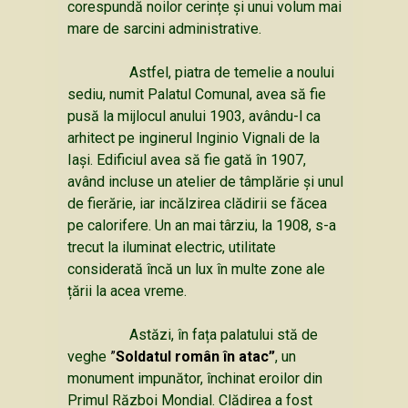
corespundă noilor cerințe și unui volum mai
mare de sarcini administrative.
Astfel, piatra de temelie a noului
sediu, numit Palatul Comunal, avea să fie
pusă la mijlocul anului 1903, avându-l ca
arhitect pe inginerul Inginio Vignali de la
Iași. Edificiul avea să fie gată în 1907,
având incluse un atelier de tâmplărie și unul
de fierărie, iar incălzirea clădirii se făcea
pe calorifere. Un an mai târziu, la 1908, s-a
trecut la iluminat electric, utilitate
considerată încă un lux în multe zone ale
țării la acea vreme.
Astăzi, în fața palatului stă de
veghe
”
Soldatul român în atac”
, un
monument impunător, închinat eroilor din
Primul Război Mondial. Clădirea a fost