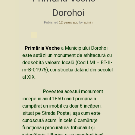
content
Dorohoi
Published
12 years ago
by
admin
Primăria Veche
a Municipiului Dorohoi
este astăzi un monument de arhitectură cu
deosebită valoare locală (Cod LMI – BT-II-
m-B-01975), construcția datând din secolul
al XIX.
Povestea acestui monument
începe în anul 1850 când primăria a
cumpărat un imobil cu doar 6 încăperi,
situat pe Strada Poștei, așa cum este
cunoscută acum. În cele 6 cămăruțe
funcționau procuratura, tribunalul și
judecătoria. Ulterior, s-au construit încă