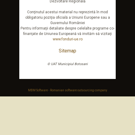
Dezvoltare Regională
Conţinutul acestui material nu reprezintă în mod
obligatoriu poziţia oficială a Uniunii Europene sau a
Guvernului României
Pentru informaţii detaliate despre celelalte programe co-
finanţate de Uniunea Europeană vă invităm să vizitaţi
www.fonduri-ue.ro
Sitemap
© UAT Municipiul Botosani
MBM Software - Romanian software outsourcing company