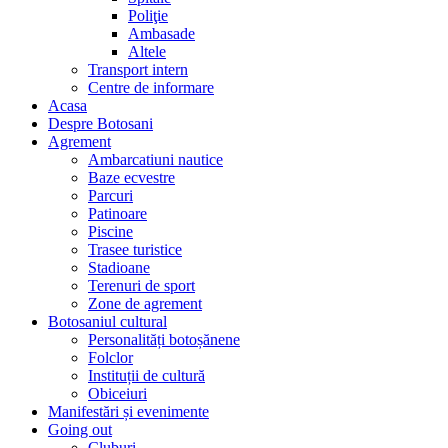
Poliţie
Ambasade
Altele
Transport intern
Centre de informare
Acasa
Despre Botosani
Agrement
Ambarcatiuni nautice
Baze ecvestre
Parcuri
Patinoare
Piscine
Trasee turistice
Stadioane
Terenuri de sport
Zone de agrement
Botosaniul cultural
Personalități botoșănene
Folclor
Instituții de cultură
Obiceiuri
Manifestări și evenimente
Going out
Cluburi