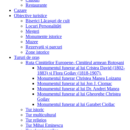
Restaurante
Cazare
Obiective turistice
Biserici Lăcașuri de cult
Locuri Personalități
Meșteri
Monumente istorice
Muzee
Rezervații și parcuri
Zone istorice
Tururi de oraș
Ruta Cimitirilor Europene- Cimitirul armean Botoșani
Monumentul funerar al lui Cristea David (1802-
1883) și Flora Goilav (1818-1907).
Monumentul funerar Christea Manea Loizanu
Monumentul funerar al lui Jon J. Ciomac
Monumentul funerar al lui Dr. Andrei Manea
Monumentul funerar al lui Gheorghe Christea
Goilav
Monumentul funerar al lui Garabet Ciollac
Tur istoric
Tur multicultural
Tur religios
Tur Mihai Eminescu