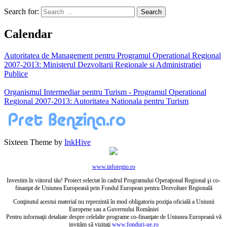
Search for:
Calendar
Autoritatea de Management pentru Programul Operational Regional
2007-2013: Ministerul Dezvoltarii Regionale si Administratiei
Publice
Organismul Intermediar pentru Turism - Programul Operational
Regional 2007-2013: Autoritatea Nationala pentru Turism
Sixteen Theme by
InkHive
www.inforegio.ro
Investim în viitorul tău! Proiect selectat în cadrul Programului Operaţional Regional şi co-
finanţat de Uniunea Europeană prin Fondul European pentru Dezvoltare Regională
Conţinutul acestui material nu reprezintă în mod obligatoriu poziţia oficială a Uniunii
Europene sau a Guvernului României
Pentru informaţii detaliate despre celelalte programe co-finanţate de Uniunea Europeană vă
invităm să vizitaţi
www.fonduri-ue.ro