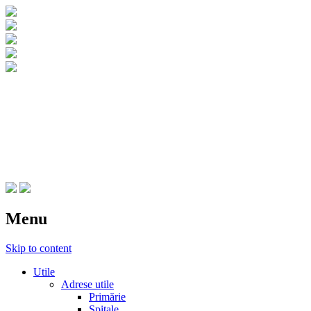
CNIPT Botosani
Centrul National de Informare si
Promovare Turistica Botosani
Menu
Skip to content
Utile
Adrese utile
Primărie
Spitale