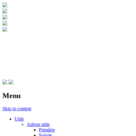
CNIPT Botosani
Centrul National de Informare si
Promovare Turistica Botosani
Menu
Skip to content
Utile
Adrese utile
Primărie
Spitale