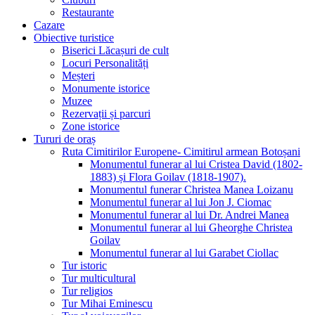
Restaurante
Cazare
Obiective turistice
Biserici Lăcașuri de cult
Locuri Personalități
Meșteri
Monumente istorice
Muzee
Rezervații și parcuri
Zone istorice
Tururi de oraș
Ruta Cimitirilor Europene- Cimitirul armean Botoșani
Monumentul funerar al lui Cristea David (1802-
1883) și Flora Goilav (1818-1907).
Monumentul funerar Christea Manea Loizanu
Monumentul funerar al lui Jon J. Ciomac
Monumentul funerar al lui Dr. Andrei Manea
Monumentul funerar al lui Gheorghe Christea
Goilav
Monumentul funerar al lui Garabet Ciollac
Tur istoric
Tur multicultural
Tur religios
Tur Mihai Eminescu