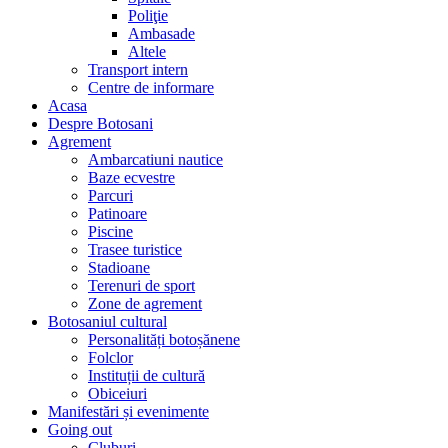
Poliţie
Ambasade
Altele
Transport intern
Centre de informare
Acasa
Despre Botosani
Agrement
Ambarcatiuni nautice
Baze ecvestre
Parcuri
Patinoare
Piscine
Trasee turistice
Stadioane
Terenuri de sport
Zone de agrement
Botosaniul cultural
Personalități botoșănene
Folclor
Instituții de cultură
Obiceiuri
Manifestări și evenimente
Going out
Cluburi