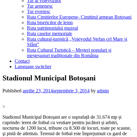
Tur al voievozilor
Tur armenesc
Tur evreiesc
Ruta Cimitirelor Europene- Cimitirul armean Botoșani
Ruta bisericilor de lemn
Ruta patrimoniului muzeal
Ruta caselor memoriale
Ruta cultural-turistică „Voievodul Ștefan cel Mare și
Sfânt”
Ruta Cultural Turistică – Meșteri populari și
meșteșuguri tradiționale din România
Contact
Language switcher
Stadionul Municipal Botoşani
Published
aprilie 23, 2014
septembrie 3, 2014
by
admin
>
Stadionul Municipal Botoșani are o suprafață de 31.674 mp și
cuprinde: teren de fotbal cu vestiare pentru jucători și arbitri,
nocturna de 1200 lucsi, tribune cu 8.500 de locuri, toate pe scaune,
şi pistă de atletism. Terenul de fotbal este împrejumuit cu gard de