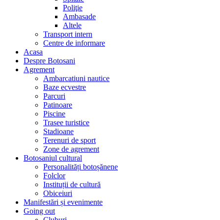
Poliţie
Ambasade
Altele
Transport intern
Centre de informare
Acasa
Despre Botosani
Agrement
Ambarcatiuni nautice
Baze ecvestre
Parcuri
Patinoare
Piscine
Trasee turistice
Stadioane
Terenuri de sport
Zone de agrement
Botosaniul cultural
Personalități botoșănene
Folclor
Instituții de cultură
Obiceiuri
Manifestări și evenimente
Going out
Cluburi