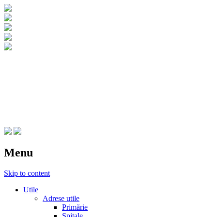
CNIPT Botosani
Centrul National de Informare si
Promovare Turistica Botosani
Menu
Skip to content
Utile
Adrese utile
Primărie
Spitale