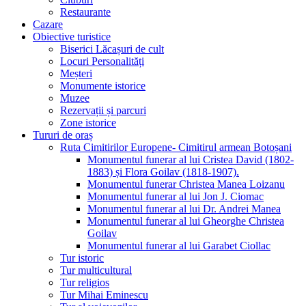
Restaurante
Cazare
Obiective turistice
Biserici Lăcașuri de cult
Locuri Personalități
Meșteri
Monumente istorice
Muzee
Rezervații și parcuri
Zone istorice
Tururi de oraș
Ruta Cimitirilor Europene- Cimitirul armean Botoșani
Monumentul funerar al lui Cristea David (1802-
1883) și Flora Goilav (1818-1907).
Monumentul funerar Christea Manea Loizanu
Monumentul funerar al lui Jon J. Ciomac
Monumentul funerar al lui Dr. Andrei Manea
Monumentul funerar al lui Gheorghe Christea
Goilav
Monumentul funerar al lui Garabet Ciollac
Tur istoric
Tur multicultural
Tur religios
Tur Mihai Eminescu