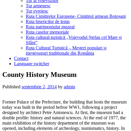
Tur al voievozilor
Tur armenesc
Tur evreiesc
Ruta Cimitirelor Europene- Cimitirul armean Botoșani
Ruta bisericilor de lemn
Ruta patrimoniului muzeal
Ruta caselor memoriale
Ruta cultural-turistică „Voievodul Ștefan cel Mare și
Sfânt”
Ruta Cultural Turistică – Meșteri populari și
meșteșuguri tradiționale din România
Contact
Language switcher
County History Museum
Published
septembrie 2, 2014
by
admin
Former Palace of the Prefecture, the building that hosts the museum
today was built in the period befroe WW1, following a project
designed by architect Petre Antonescu. At first, the museum had a
double profile: history and natural sciences. At the end of 1977, the
main exhibition of the history department of the museum was
opened, including elements of archeology, numismatics, history. In