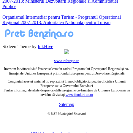
2007-2013: Ministerul Dezvoltarii Regionale si Administratiei
Publice
Organismul Intermediar pentru Turism - Programul Operational
Regional 2007-2013: Autoritatea Nationala pentru Turism
Sixteen Theme by
InkHive
www.inforegio.ro
Investim în viitorul tău! Proiect selectat în cadrul Programului Operaţional Regional şi co-
finanţat de Uniunea Europeană prin Fondul European pentru Dezvoltare Regională
Conţinutul acestui material nu reprezintă în mod obligatoriu poziţia oficială a Uniunii
Europene sau a Guvernului României
Pentru informaţii detaliate despre celelalte programe co-finanţate de Uniunea Europeană vă
invităm să vizitaţi
www.fonduri-ue.ro
Sitemap
© UAT Municipiul Botosani