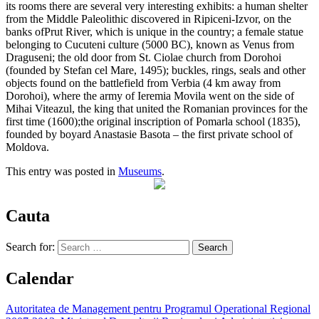
its rooms there are several very interesting exhibits: a human shelter
from the Middle Paleolithic discovered in Ripiceni-Izvor, on the
banks ofPrut River, which is unique in the country; a female statue
belonging to Cucuteni culture (5000 BC), known as Venus from
Draguseni; the old door from St. Ciolae church from Dorohoi
(founded by Stefan cel Mare, 1495); buckles, rings, seals and other
objects found on the battlefield from Verbia (4 km away from
Dorohoi), where the army of Ieremia Movila went on the side of
Mihai Viteazul, the king that united the Romanian provinces for the
first time (1600);the original inscription of Pomarla school (1835),
founded by boyard Anastasie Basota – the first private school of
Moldova.
This entry was posted in
Museums
.
Cauta
Search for:
Calendar
Autoritatea de Management pentru Programul Operational Regional