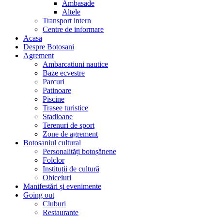
Ambasade
Altele
Transport intern
Centre de informare
Acasa
Despre Botosani
Agrement
Ambarcatiuni nautice
Baze ecvestre
Parcuri
Patinoare
Piscine
Trasee turistice
Stadioane
Terenuri de sport
Zone de agrement
Botosaniul cultural
Personalități botoșănene
Folclor
Instituții de cultură
Obiceiuri
Manifestări și evenimente
Going out
Cluburi
Restaurante