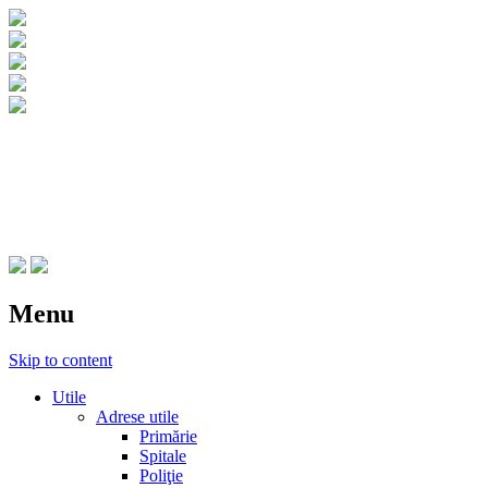
CNIPT Botosani
Centrul National de Informare si Promovar
Menu
Skip to content
Utile
Adrese utile
Primărie
Spitale
Poliţie