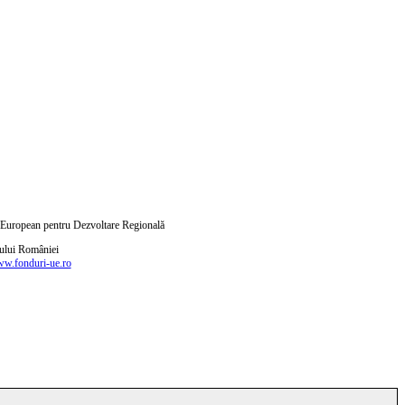
ul European pentru Dezvoltare Regională
nului României
w.fonduri-ue.ro