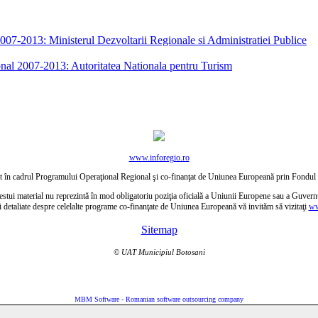
7-2013: Ministerul Dezvoltarii Regionale si Administratiei Publice
nal 2007-2013: Autoritatea Nationala pentru Turism
www.inforegio.ro
ctat în cadrul Programului Operaţional Regional şi co-finanţat de Uniunea Europeană prin Fond
estui material nu reprezintă în mod obligatoriu poziţia oficială a Uniunii Europene sau a Guver
i detaliate despre celelalte programe co-finanţate de Uniunea Europeană vă invităm să vizitaţi
ww
Sitemap
© UAT Municipiul Botosani
MBM Software - Romanian software outsourcing company