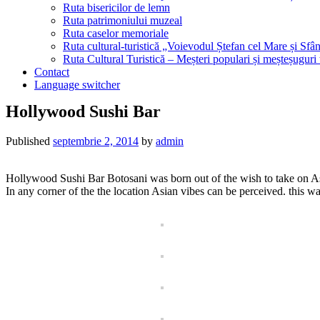
Ruta bisericilor de lemn
Ruta patrimoniului muzeal
Ruta caselor memoriale
Ruta cultural-turistică „Voievodul Ștefan cel Mare și Sfân
Ruta Cultural Turistică – Meșteri populari și meșteșuguri
Contact
Language switcher
Hollywood Sushi Bar
Published
septembrie 2, 2014
by
admin
Hollywood Sushi Bar Botosani was born out of the wish to take on Asian
In any corner of the the location Asian vibes can be perceived. this wa