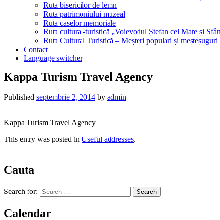
Ruta bisericilor de lemn
Ruta patrimoniului muzeal
Ruta caselor memoriale
Ruta cultural-turistică „Voievodul Ștefan cel Mare și Sfân
Ruta Cultural Turistică – Meșteri populari și meșteșuguri
Contact
Language switcher
Kappa Turism Travel Agency
Published
septembrie 2, 2014
by
admin
Kappa Turism Travel Agency
This entry was posted in
Useful addresses
.
Cauta
Search for:
Calendar