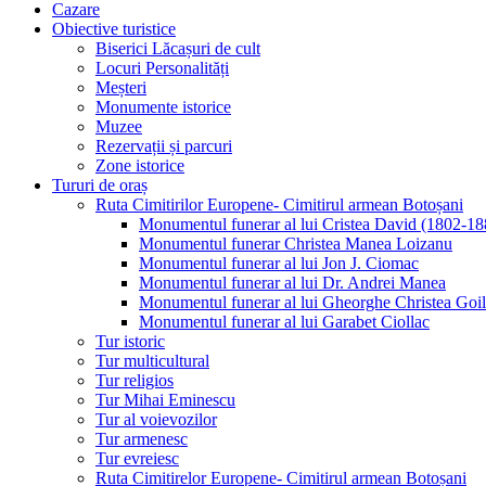
Cazare
Obiective turistice
Biserici Lăcașuri de cult
Locuri Personalități
Meșteri
Monumente istorice
Muzee
Rezervații și parcuri
Zone istorice
Tururi de oraș
Ruta Cimitirilor Europene- Cimitirul armean Botoșani
Monumentul funerar al lui Cristea David (1802-18
Monumentul funerar Christea Manea Loizanu
Monumentul funerar al lui Jon J. Ciomac
Monumentul funerar al lui Dr. Andrei Manea
Monumentul funerar al lui Gheorghe Christea Goi
Monumentul funerar al lui Garabet Ciollac
Tur istoric
Tur multicultural
Tur religios
Tur Mihai Eminescu
Tur al voievozilor
Tur armenesc
Tur evreiesc
Ruta Cimitirelor Europene- Cimitirul armean Botoșani