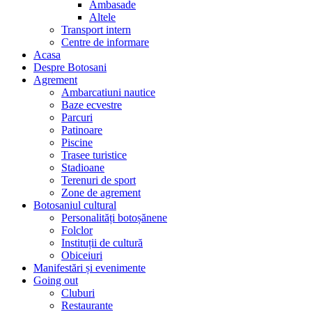
Ambasade
Altele
Transport intern
Centre de informare
Acasa
Despre Botosani
Agrement
Ambarcatiuni nautice
Baze ecvestre
Parcuri
Patinoare
Piscine
Trasee turistice
Stadioane
Terenuri de sport
Zone de agrement
Botosaniul cultural
Personalități botoșănene
Folclor
Instituții de cultură
Obiceiuri
Manifestări și evenimente
Going out
Cluburi
Restaurante