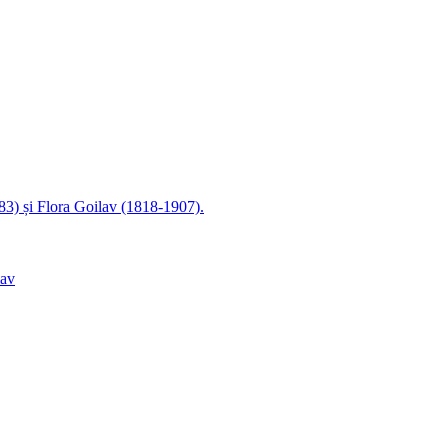
83) și Flora Goilav (1818-1907).
lav