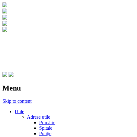
CNIPT Botosani
Centrul National de Informare si Promovar
Menu
Skip to content
Utile
Adrese utile
Primărie
Spitale
Poliţie