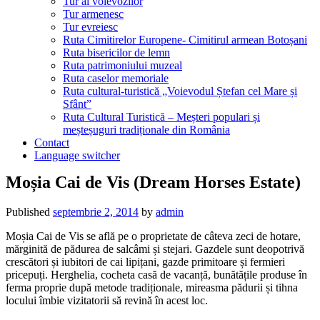
Tur al voievozilor
Tur armenesc
Tur evreiesc
Ruta Cimitirelor Europene- Cimitirul armean Botoșani
Ruta bisericilor de lemn
Ruta patrimoniului muzeal
Ruta caselor memoriale
Ruta cultural-turistică „Voievodul Ștefan cel Mare și
Sfânt”
Ruta Cultural Turistică – Meșteri populari și
meșteșuguri tradiționale din România
Contact
Language switcher
Moșia Cai de Vis (Dream Horses Estate)
Published
septembrie 2, 2014
by
admin
Moșia Cai de Vis se află pe o proprietate de câteva zeci de hotare,
mărginită de pădurea de salcâmi și stejari. Gazdele sunt deopotrivă
crescători și iubitori de cai lipițani, gazde primitoare și fermieri
pricepuți. Herghelia, cocheta casă de vacanță, bunătățile produse în
ferma proprie după metode tradiționale, mireasma pădurii și tihna
locului îmbie vizitatorii să revină în acest loc.