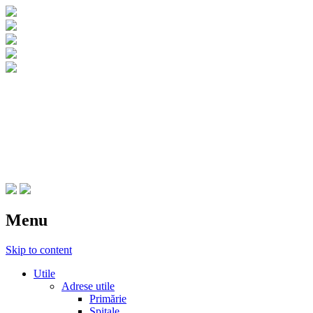
CNIPT Botosani
Centrul National de Informare si
Promovare Turistica Botosani
Menu
Skip to content
Utile
Adrese utile
Primărie
Spitale