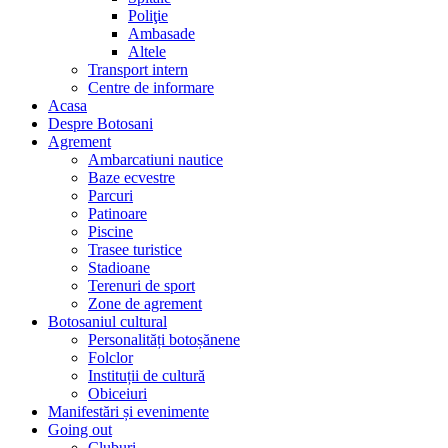
Poliţie
Ambasade
Altele
Transport intern
Centre de informare
Acasa
Despre Botosani
Agrement
Ambarcatiuni nautice
Baze ecvestre
Parcuri
Patinoare
Piscine
Trasee turistice
Stadioane
Terenuri de sport
Zone de agrement
Botosaniul cultural
Personalități botoșănene
Folclor
Instituții de cultură
Obiceiuri
Manifestări și evenimente
Going out
Cluburi