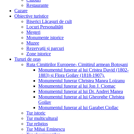
Restaurante
Cazare
Obiective turistice
Biserici Lăcașuri de cult
Locuri Personalități
Meșteri
Monumente istorice
Muzee
Rezervații și parcuri
Zone istorice
Tururi de oraș
Ruta Cimitirilor Europene- Cimitirul armean Botoșani
Monumentul funerar al lui Cristea David (1802-
1883) și Flora Goilav (1818-1907).
Monumentul funerar Christea Manea Loizanu
Monumentul funerar al lui Jon J. Ciomac
Monumentul funerar al lui Dr. Andrei Manea
Monumentul funerar al lui Gheorghe Christea
Goilav
Monumentul funerar al lui Garabet Ciollac
Tur istoric
Tur multicultural
Tur religios
Tur Mihai Eminescu