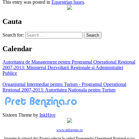
This entry was posted in
Equestrian bases
.
Cauta
Search for:
Calendar
Autoritatea de Management pentru Programul Operational Regional
2007-2013: Ministerul Dezvoltarii Regionale si Administratiei
Publice
Organismul Intermediar pentru Turism - Programul Operational
Regional 2007-2013: Autoritatea Nationala pentru Turism
Sixteen Theme by
InkHive
www.inforegio.ro
Investim în viitorul tău! Proiect selectat în cadrul Programului Operaţional Regional şi co-