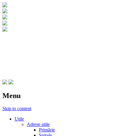
CNIPT Botosani
Centrul National de Informare si
Promovare Turistica Botosani
Menu
Skip to content
Utile
Adrese utile
Primărie
Spitale