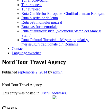
Tur al voievozilor
Tur armenesc
Tur evreiesc
Ruta Cimitirelor Europene- Cimitirul armean Botoșani
Ruta bisericilor de lemn
Ruta patrimoniului muzeal
Ruta caselor memoriale
Ruta cultural-turistică „Voievodul Ștefan cel Mare și
Sfânt”
Ruta Cultural Turistică – Meșteri populari și
meșteșuguri tradiționale din România
Contact
Language switcher
Nord Tour Travel Agency
Published
septembrie 2, 2014
by
admin
Nord Tour Travel Agency
This entry was posted in
Useful addresses
.
Cauta