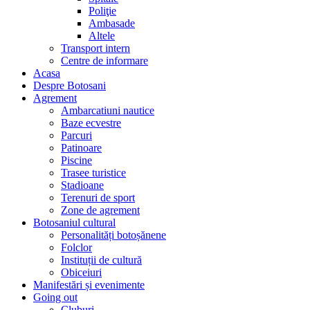
Poliţie
Ambasade
Altele
Transport intern
Centre de informare
Acasa
Despre Botosani
Agrement
Ambarcatiuni nautice
Baze ecvestre
Parcuri
Patinoare
Piscine
Trasee turistice
Stadioane
Terenuri de sport
Zone de agrement
Botosaniul cultural
Personalități botoșănene
Folclor
Instituții de cultură
Obiceiuri
Manifestări și evenimente
Going out
Cluburi