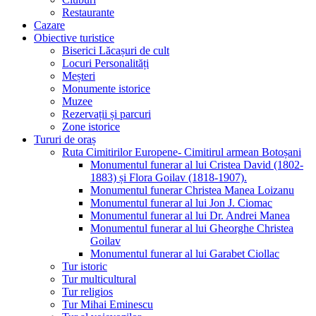
Restaurante
Cazare
Obiective turistice
Biserici Lăcașuri de cult
Locuri Personalități
Meșteri
Monumente istorice
Muzee
Rezervații și parcuri
Zone istorice
Tururi de oraș
Ruta Cimitirilor Europene- Cimitirul armean Botoșani
Monumentul funerar al lui Cristea David (1802-
1883) și Flora Goilav (1818-1907).
Monumentul funerar Christea Manea Loizanu
Monumentul funerar al lui Jon J. Ciomac
Monumentul funerar al lui Dr. Andrei Manea
Monumentul funerar al lui Gheorghe Christea
Goilav
Monumentul funerar al lui Garabet Ciollac
Tur istoric
Tur multicultural
Tur religios
Tur Mihai Eminescu