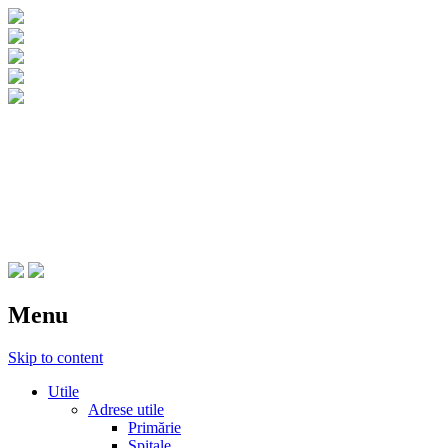
CNIPT Botosani
Centrul National de Informare si
Promovare Turistica Botosani
Menu
Skip to content
Utile
Adrese utile
Primărie
Spitale