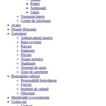
Poliţie
Ambasade
Altele
Transport intern
Centre de informare
Acasa
Despre Botosani
Agrement
Ambarcatiuni nautice
Baze ecvestre
Parcuri
Patinoare
Piscine
Trasee turistice
Stadioane
Terenuri de sport
Zone de agrement
Botosaniul cultural
Personalități botoșănene
Folclor
Instituții de cultură
Obiceiuri
Manifestări și evenimente
Going out
Cluburi