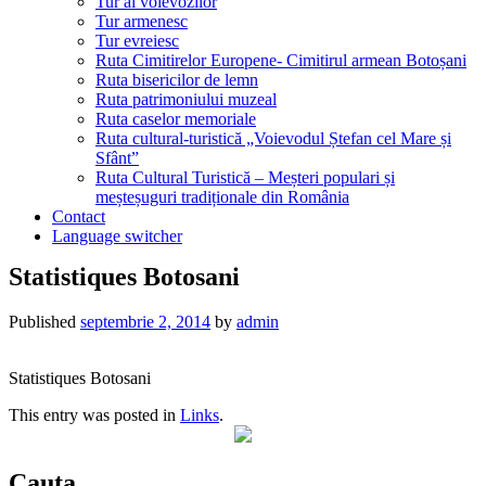
Tur al voievozilor
Tur armenesc
Tur evreiesc
Ruta Cimitirelor Europene- Cimitirul armean Botoșani
Ruta bisericilor de lemn
Ruta patrimoniului muzeal
Ruta caselor memoriale
Ruta cultural-turistică „Voievodul Ștefan cel Mare și
Sfânt”
Ruta Cultural Turistică – Meșteri populari și
meșteșuguri tradiționale din România
Contact
Language switcher
Statistiques Botosani
Published
septembrie 2, 2014
by
admin
Statistiques Botosani
This entry was posted in
Links
.
Cauta