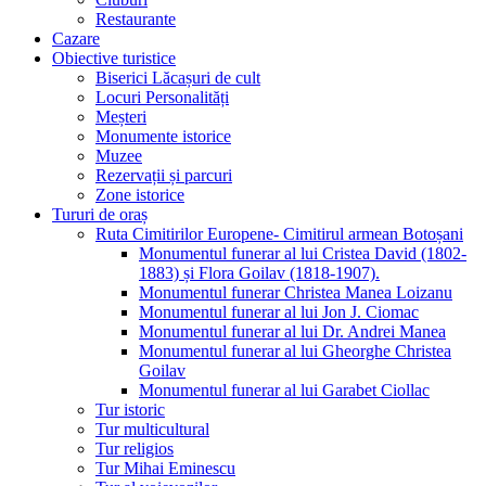
Restaurante
Cazare
Obiective turistice
Biserici Lăcașuri de cult
Locuri Personalități
Meșteri
Monumente istorice
Muzee
Rezervații și parcuri
Zone istorice
Tururi de oraș
Ruta Cimitirilor Europene- Cimitirul armean Botoșani
Monumentul funerar al lui Cristea David (1802-
1883) și Flora Goilav (1818-1907).
Monumentul funerar Christea Manea Loizanu
Monumentul funerar al lui Jon J. Ciomac
Monumentul funerar al lui Dr. Andrei Manea
Monumentul funerar al lui Gheorghe Christea
Goilav
Monumentul funerar al lui Garabet Ciollac
Tur istoric
Tur multicultural
Tur religios
Tur Mihai Eminescu