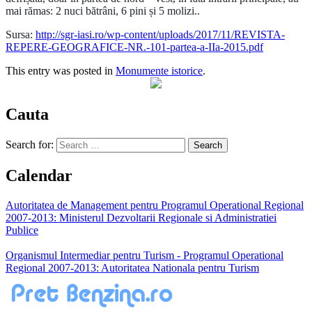
mai rămas: 2 nuci bătrâni, 6 pini și 5 molizi..
Sursa:
http://sgr-iasi.ro/wp-content/uploads/2017/11/REVISTA-
REPERE-GEOGRAFICE-NR.-101-partea-a-IIa-2015.pdf
This entry was posted in
Monumente istorice
.
Cauta
Search for:
Calendar
Autoritatea de Management pentru Programul Operational Regional
2007-2013: Ministerul Dezvoltarii Regionale si Administratiei
Publice
Organismul Intermediar pentru Turism - Programul Operational
Regional 2007-2013: Autoritatea Nationala pentru Turism