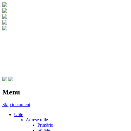
CNIPT Botosani
Centrul National de Informare si
Promovare Turistica Botosani
Menu
Skip to content
Utile
Adrese utile
Primărie
Spitale