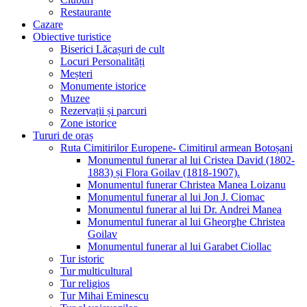
Restaurante
Cazare
Obiective turistice
Biserici Lăcașuri de cult
Locuri Personalități
Meșteri
Monumente istorice
Muzee
Rezervații și parcuri
Zone istorice
Tururi de oraș
Ruta Cimitirilor Europene- Cimitirul armean Botoșani
Monumentul funerar al lui Cristea David (1802-
1883) și Flora Goilav (1818-1907).
Monumentul funerar Christea Manea Loizanu
Monumentul funerar al lui Jon J. Ciomac
Monumentul funerar al lui Dr. Andrei Manea
Monumentul funerar al lui Gheorghe Christea
Goilav
Monumentul funerar al lui Garabet Ciollac
Tur istoric
Tur multicultural
Tur religios
Tur Mihai Eminescu