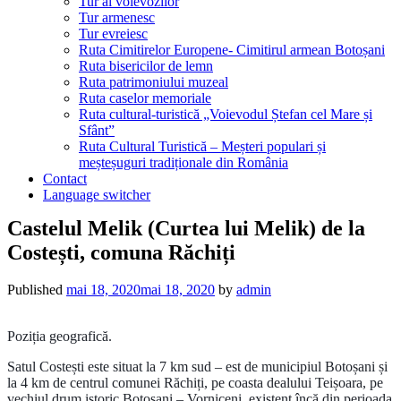
Tur al voievozilor
Tur armenesc
Tur evreiesc
Ruta Cimitirelor Europene- Cimitirul armean Botoșani
Ruta bisericilor de lemn
Ruta patrimoniului muzeal
Ruta caselor memoriale
Ruta cultural-turistică „Voievodul Ștefan cel Mare și
Sfânt”
Ruta Cultural Turistică – Meșteri populari și
meșteșuguri tradiționale din România
Contact
Language switcher
Castelul Melik (Curtea lui Melik) de la
Costești, comuna Răchiți
Published
mai 18, 2020
mai 18, 2020
by
admin
Poziția geografică.
Satul Costești este situat la 7 km sud – est de municipiul Botoșani și
la 4 km de centrul comunei Răchiți, pe coasta dealului Teișoara, pe
vechiul drum istoric Botoșani – Vorniceni, existent încă din perioada