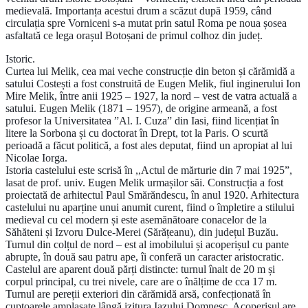
medievală. Importanța acestui drum a scăzut după 1959, când
circulația spre Vorniceni s-a mutat prin satul Roma pe noua șosea
asfaltată ce lega orașul Botoșani de primul colhoz din județ.
Istoric.
Curtea lui Melik, cea mai veche construcție din beton și cărămidă a
satului Costești a fost construită de Eugen Melik, fiul inginerului Ion
Mire Melik, între anii 1925 – 1927, la nord – vest de vatra actuală a
satului. Eugen Melik (1871 – 1957), de origine armeană, a fost
profesor la Universitatea ”Al. I. Cuza” din Iasi, fiind licențiat în
litere la Sorbona și cu doctorat în Drept, tot la Paris. O scurtă
perioadă a făcut politică, a fost ales deputat, fiind un apropiat al lui
Nicolae Iorga.
Istoria castelului este scrisă în ,,Actul de mărturie din 7 mai 1925”,
lasat de prof. univ. Eugen Melik urmașilor săi. Construcția a fost
proiectată de arhitectul Paul Smărăndescu, în anul 1920. Arhitectura
castelului nu aparține unui anumit curent, fiind o împletire a stilului
medieval cu cel modern și este asemănătoare conacelor de la
Săhăteni și Izvoru Dulce-Merei (Sărățeanu), din județul Buzău.
Turnul din colțul de nord – est al imobilului și acoperișul cu pante
abrupte, în două sau patru ape, îi conferă un caracter aristocratic.
Castelul are aparent două părți distincte: turnul înalt de 20 m și
corpul principal, cu trei nivele, care are o înălțime de cca 17 m.
Turnul are pereții exteriori din cărămidă arsă, confecționată în
cuptoarele amplasate lângă izitura Iazului Domnesc. Acoperișul are