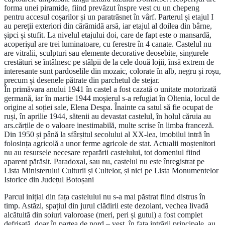
forma unei piramide, fiind prevăzut înspre vest cu un chepeng
pentru accesul coșarilor și un paratrăsnet în vârf. Parterul și etajul I
au pereții exteriori din cărămidă arsă, iar etajul al doilea din bârne,
șipci și stufit. La nivelul etajului doi, care de fapt este o mansardă,
acoperișul are trei luminatoare, cu ferestre în 4 canate. Castelul nu
are vitralii, sculpturi sau elemente decorative deosebite, singurele
crestături se întâlnesc pe stâlpii de la cele două lojii, însă extrem de
interesante sunt pardoselile din mozaic, colorate în alb, negru și roșu,
precum și desenele pătrate din parchetul de stejar.
În primăvara anului 1941 în castel a fost cazată o unitate motorizată
germană, iar în martie 1944 moșierul s-a refugiat în Oltenia, locul de
origine al soției sale, Elena Despa. Înainte ca satul să fie ocupat de
ruși, în aprilie 1944, sătenii au devastat castelul, în holul căruia au
ars.cărțile de o valoare inestimabilă, multe scrise în limba franceză.
Din 1950 și până la sfârșitul secolului al XX-lea, imobilul intră în
folosința agricolă a unor ferme agricole de stat. Actualii moștenitori
nu au resursele necesare reparării castelului, tot domeniul fiind
aparent părăsit. Paradoxal, sau nu, castelul nu este înregistrat pe
Lista Ministerului Culturii și Cultelor, și nici pe Lista Monumentelor
Istorice din Județul Botoșani
Parcul inițial din fața castelului nu s-a mai păstrat fiind distrus în
timp. Astăzi, spațiul din jurul clădirii este dezolant, vechea livadă
alcătuită din soiuri valoroase (meri, peri și gutui) a fost complet
defrișată, doar în partea de nord – vest, în fata intrării principale, au