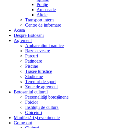
Poliţie
Ambasade
Altele
Transport intern
Centre de informare
Acasa
Despre Botosani
Agrement
Ambarcatiuni nautice
Baze ecvestre
Parcuri
Patinoare
Piscine
Trasee turistice
Stadioane
Terenuri de sport
Zone de agrement
Botosaniul cultural
Personalități botoșănene
Folclor
Instituții de cultură
Obiceiuri
Manifestări și evenimente
Going out
Cluburi