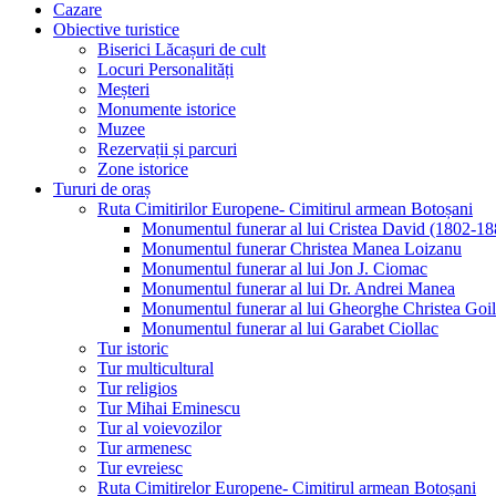
Cazare
Obiective turistice
Biserici Lăcașuri de cult
Locuri Personalități
Meșteri
Monumente istorice
Muzee
Rezervații și parcuri
Zone istorice
Tururi de oraș
Ruta Cimitirilor Europene- Cimitirul armean Botoșani
Monumentul funerar al lui Cristea David (1802-18
Monumentul funerar Christea Manea Loizanu
Monumentul funerar al lui Jon J. Ciomac
Monumentul funerar al lui Dr. Andrei Manea
Monumentul funerar al lui Gheorghe Christea Goi
Monumentul funerar al lui Garabet Ciollac
Tur istoric
Tur multicultural
Tur religios
Tur Mihai Eminescu
Tur al voievozilor
Tur armenesc
Tur evreiesc
Ruta Cimitirelor Europene- Cimitirul armean Botoșani