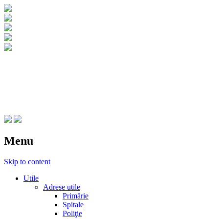
CNIPT Botosani
Centrul National de Informare si Promovar
Menu
Skip to content
Utile
Adrese utile
Primărie
Spitale
Poliţie