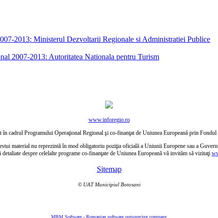
7-2013: Ministerul Dezvoltarii Regionale si Administratiei Publice
nal 2007-2013: Autoritatea Nationala pentru Turism
www.inforegio.ro
ctat în cadrul Programului Operaţional Regional şi co-finanţat de Uniunea Europeană prin Fond
estui material nu reprezintă în mod obligatoriu poziţia oficială a Uniunii Europene sau a Guver
i detaliate despre celelalte programe co-finanţate de Uniunea Europeană vă invităm să vizitaţi
ww
Sitemap
© UAT Municipiul Botosani
MBM Software - Romanian software outsourcing company