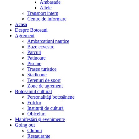
Ambasade
Altele
Transport intern
Centre de informare
Acasa
Despre Botosani
Agrement
Ambarcatiuni nautice
Baze ecvestre
Parcuri
Patinoare
Piscine
Trasee turistice
Stadioane
Terenuri de sport
Zone de agrement
Botosaniul cultural
Personalități botoșănene
Folclor
Instituții de cultură
Obiceiuri
Manifestări și evenimente
Going out
Cluburi
Restaurante