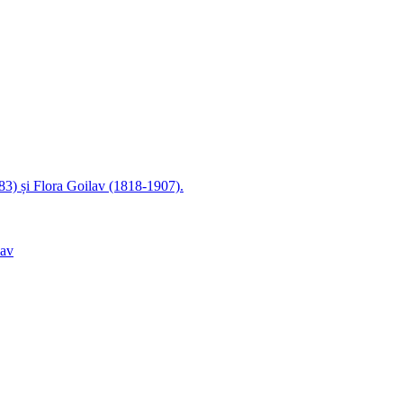
83) și Flora Goilav (1818-1907).
lav