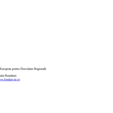
ul European pentru Dezvoltare Regională
nului României
w.fonduri-ue.ro