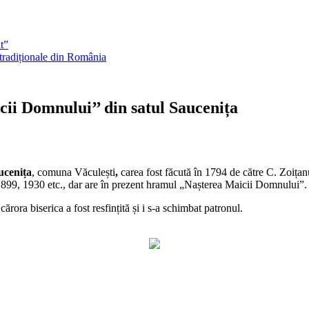
t”
 tradiționale din România
ii Domnului’’ din satul Saucenița
ucenița
, comuna Văculești
,
carea fost făcută în 1794 de către C. Zoița
99, 1930 etc., dar are în prezent hramul „Nașterea Maicii Domnului”.
rora biserica a fost resfințită și i s-a schimbat patronul.