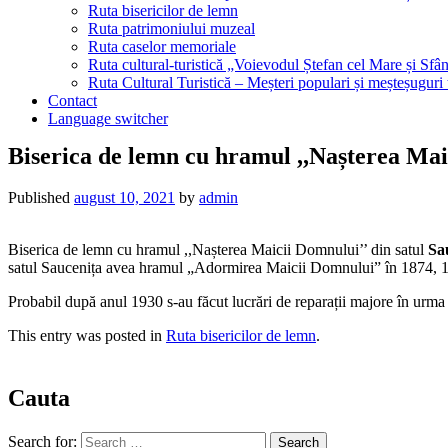
Ruta bisericilor de lemn
Ruta patrimoniului muzeal
Ruta caselor memoriale
Ruta cultural-turistică „Voievodul Ștefan cel Mare și Sfân
Ruta Cultural Turistică – Meșteri populari și meșteșuguri
Contact
Language switcher
Biserica de lemn cu hramul ,,Nașterea Maic
Published
august 10, 2021
by
admin
Biserica de lemn cu hramul ,,Nașterea Maicii Domnului’’ din satul
Sa
satul Saucenița avea hramul „Adormirea Maicii Domnului” în 1874, 18
Probabil după anul 1930 s-au făcut lucrări de reparații majore în urma că
This entry was posted in
Ruta bisericilor de lemn
.
Cauta
Search for: