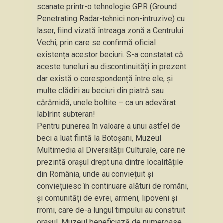
scanate printr-o tehnologie GPR (Ground
Penetrating Radar-tehnici non-intruzive) cu
laser, fiind vizată întreaga zonă a Centrului
Vechi, prin care se confirmă oficial
existența acestor beciuri. S-a constatat că
aceste tuneluri au discontinuități in prezent
dar există o corespondență între ele, și
multe clădiri au beciuri din piatră sau
cărămidă, unele boltite – ca un adevărat
labirint subteran!
Pentru punerea în valoare a unui astfel de
beci a luat fiintă la Botoșani, Muzeul
Multimedia al Diversității Culturale, care ne
prezintă orașul drept una dintre localitățile
din România, unde au conviețuit și
conviețuiesc în continuare alături de români,
și comunități de evrei, armeni, lipoveni și
rromi, care de-a lungul timpului au construit
orașul. Muzeul beneficiază de numeroase