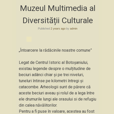
Skip
Muzeul Multimedia al
to
content
Diversității Culturale
Published
2 years ago
by
admin
„Întoarcere la rădăcinile noastre comune”
Legat de Centrul Istoric al Botoșaniului,
existau legende despre o mulțitudine de
beciuri adânci chiar și pe trei niveluri,
tuneluri întinse pe kilometri întregi și
catacombe. Arheologii sunt de părere că
aceste beciuri aveau și rolul de a lega între
ele drumurile lungi ale orasului si de refugiu
din calea năvălitorilor.
Pentru a fi puse în valoare, acestea au fost