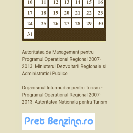
10
11
12
13
14
15
16
17
18
19
20
21
22
23
24
25
26
27
28
29
30
31
Autoritatea de Management pentru
Programul Operational Regional 2007-
2013: Ministerul Dezvoltarii Regionale si
Administratiei Publice
Organismul Intermediar pentru Turism -
Programul Operational Regional 2007-
2013: Autoritatea Nationala pentru Turism