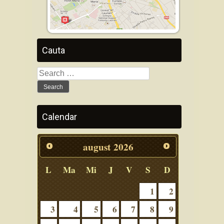
Cauta
Search
for:
Calendar
august
2026
L
Ma
Mi
J
V
S
D
1
2
3
4
5
6
7
8
9