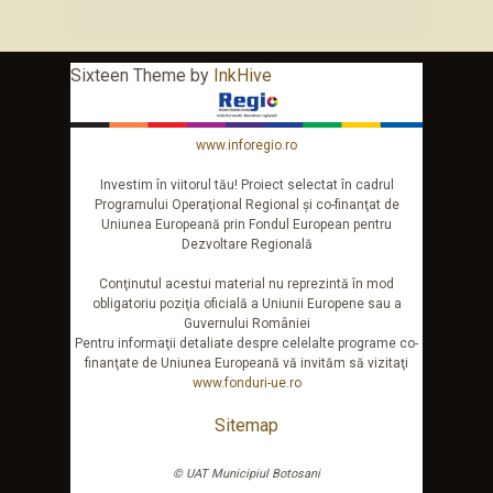
Sixteen Theme by
InkHive
www.inforegio.ro
Investim în viitorul tău! Proiect selectat în cadrul
Programului Operaţional Regional şi co-finanţat de
Uniunea Europeană prin Fondul European pentru
Dezvoltare Regională
Conţinutul acestui material nu reprezintă în mod
obligatoriu poziţia oficială a Uniunii Europene sau a
Guvernului României
Pentru informaţii detaliate despre celelalte programe co-
finanţate de Uniunea Europeană vă invităm să vizitaţi
www.fonduri-ue.ro
Sitemap
© UAT Municipiul Botosani