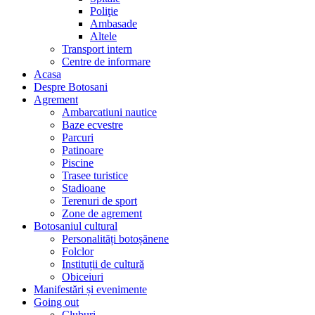
Poliţie
Ambasade
Altele
Transport intern
Centre de informare
Acasa
Despre Botosani
Agrement
Ambarcatiuni nautice
Baze ecvestre
Parcuri
Patinoare
Piscine
Trasee turistice
Stadioane
Terenuri de sport
Zone de agrement
Botosaniul cultural
Personalități botoșănene
Folclor
Instituții de cultură
Obiceiuri
Manifestări și evenimente
Going out
Cluburi