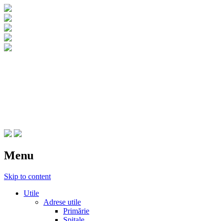
CNIPT Botosani
Centrul National de Informare si
Promovare Turistica Botosani
Menu
Skip to content
Utile
Adrese utile
Primărie
Spitale