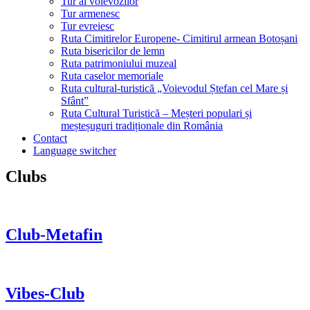
Tur al voievozilor
Tur armenesc
Tur evreiesc
Ruta Cimitirelor Europene- Cimitirul armean Botoșani
Ruta bisericilor de lemn
Ruta patrimoniului muzeal
Ruta caselor memoriale
Ruta cultural-turistică „Voievodul Ștefan cel Mare și
Sfânt”
Ruta Cultural Turistică – Meșteri populari și
meșteșuguri tradiționale din România
Contact
Language switcher
Clubs
Club-Metafin
Vibes-Club