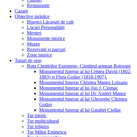
Restaurante
Cazare
Obiective turistice
Biserici Lăcașuri de cult
Locuri Personalități
Meșteri
Monumente istorice
Muzee
Rezervații și parcuri
Zone istorice
Tururi de oraș
Ruta Cimitirilor Europene- Cimitirul armean Botoșani
Monumentul funerar al lui Cristea David (1802-
1883) și Flora Goilav (1818-1907).
Monumentul funerar Christea Manea Loizanu
Monumentul funerar al lui Jon J. Ciomac
Monumentul funerar al lui Dr. Andrei Manea
Monumentul funerar al lui Gheorghe Christea
Goilav
Monumentul funerar al lui Garabet Ciollac
Tur istoric
Tur multicultural
Tur religios
Tur Mihai Eminescu