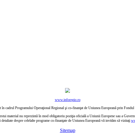
www.inforegio.ro
ctat în cadrul Programului Operaţional Regional şi co-finanţat de Uniunea Europeană prin Fond
estui material nu reprezintă în mod obligatoriu poziţia oficială a Uniunii Europene sau a Guver
i detaliate despre celelalte programe co-finanţate de Uniunea Europeană vă invităm să vizitaţi
ww
Sitemap