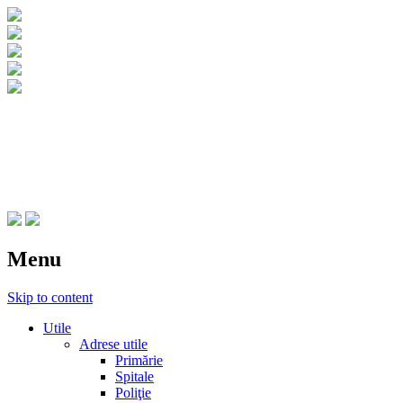
CNIPT Botosani
Centrul National de Informare si Promovar
Menu
Skip to content
Utile
Adrese utile
Primărie
Spitale
Poliţie