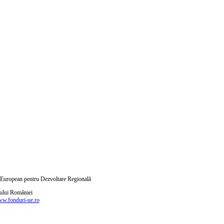
ul European pentru Dezvoltare Regională
nului României
w.fonduri-ue.ro