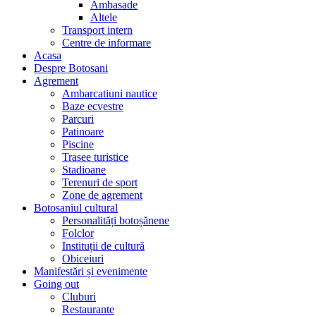
Ambasade
Altele
Transport intern
Centre de informare
Acasa
Despre Botosani
Agrement
Ambarcatiuni nautice
Baze ecvestre
Parcuri
Patinoare
Piscine
Trasee turistice
Stadioane
Terenuri de sport
Zone de agrement
Botosaniul cultural
Personalități botoșănene
Folclor
Instituții de cultură
Obiceiuri
Manifestări și evenimente
Going out
Cluburi
Restaurante