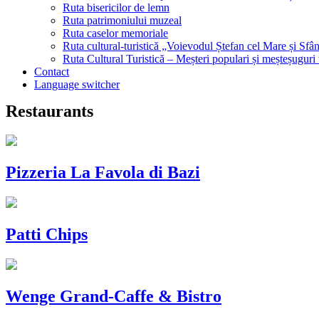
Ruta bisericilor de lemn
Ruta patrimoniului muzeal
Ruta caselor memoriale
Ruta cultural-turistică „Voievodul Ștefan cel Mare și Sfân
Ruta Cultural Turistică – Meșteri populari și meșteșuguri
Contact
Language switcher
Restaurants
Pizzeria La Favola di Bazi
Patti Chips
Wenge Grand-Caffe & Bistro