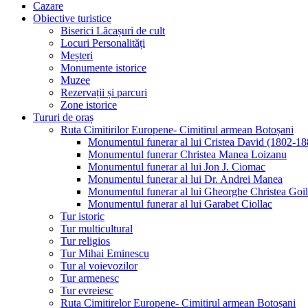
Cazare
Obiective turistice
Biserici Lăcașuri de cult
Locuri Personalități
Meșteri
Monumente istorice
Muzee
Rezervații și parcuri
Zone istorice
Tururi de oraș
Ruta Cimitirilor Europene- Cimitirul armean Botoșani
Monumentul funerar al lui Cristea David (1802-18
Monumentul funerar Christea Manea Loizanu
Monumentul funerar al lui Jon J. Ciomac
Monumentul funerar al lui Dr. Andrei Manea
Monumentul funerar al lui Gheorghe Christea Goi
Monumentul funerar al lui Garabet Ciollac
Tur istoric
Tur multicultural
Tur religios
Tur Mihai Eminescu
Tur al voievozilor
Tur armenesc
Tur evreiesc
Ruta Cimitirelor Europene- Cimitirul armean Botoșani