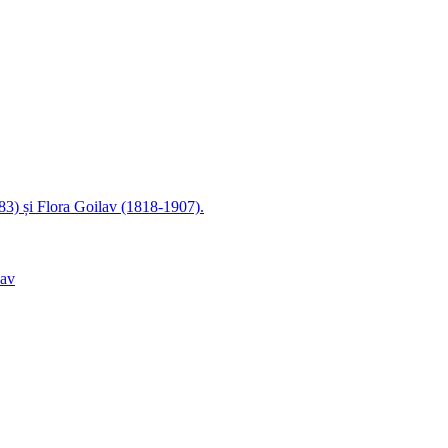
83) și Flora Goilav (1818-1907).
lav