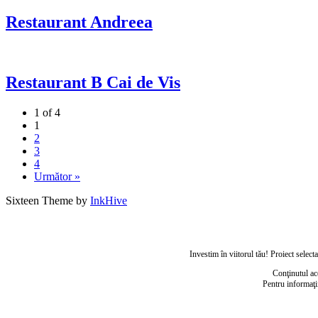
Restaurant Andreea
Restaurant B Cai de Vis
1 of 4
1
2
3
4
Următor »
Sixteen Theme by
InkHive
Investim în viitorul tău! Proiect sele
Conţinutul ac
Pentru informaţi