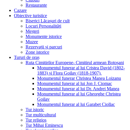
Restaurante
Cazare
Obiective turistice
Biserici Lăcașuri de cult
Locuri Personalități
Meșteri
Monumente istorice
Muzee
Rezervații și parcuri
Zone istorice
Tururi de oraș
Ruta Cimitirilor Europene- Cimitirul armean Botoșani
Monumentul funerar al lui Cristea David (1802-
1883) și Flora Goilav (1818-1907).
Monumentul funerar Christea Manea Loizanu
Monumentul funerar al lui Jon J. Ciomac
Monumentul funerar al lui Dr. Andrei Manea
Monumentul funerar al lui Gheorghe Christea
Goilav
Monumentul funerar al lui Garabet Ciollac
Tur istoric
Tur multicultural
Tur religios
Tur Mihai Eminescu