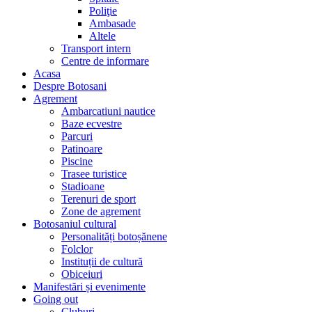
Poliţie
Ambasade
Altele
Transport intern
Centre de informare
Acasa
Despre Botosani
Agrement
Ambarcatiuni nautice
Baze ecvestre
Parcuri
Patinoare
Piscine
Trasee turistice
Stadioane
Terenuri de sport
Zone de agrement
Botosaniul cultural
Personalități botoșănene
Folclor
Instituții de cultură
Obiceiuri
Manifestări și evenimente
Going out
Cluburi