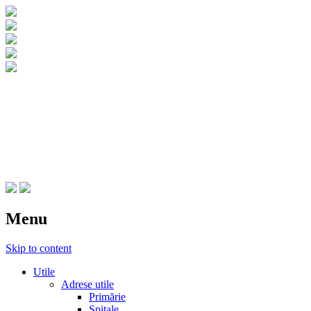
CNIPT Botosani
Centrul National de Informare si
Promovare Turistica Botosani
Menu
Skip to content
Utile
Adrese utile
Primărie
Spitale