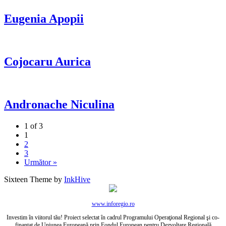
Eugenia Apopii
Cojocaru Aurica
Andronache Niculina
1 of 3
1
2
3
Următor »
Sixteen Theme by
InkHive
www.inforegio.ro
Investim în viitorul tău! Proiect selectat în cadrul Programului Operaţional Regional şi co-
finanţat de Uniunea Europeană prin Fondul European pentru Dezvoltare Regională