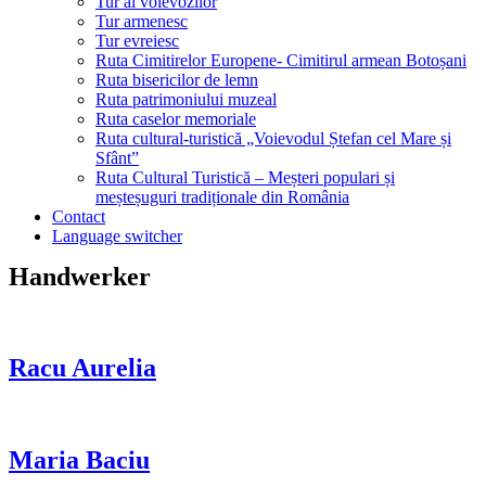
Tur al voievozilor
Tur armenesc
Tur evreiesc
Ruta Cimitirelor Europene- Cimitirul armean Botoșani
Ruta bisericilor de lemn
Ruta patrimoniului muzeal
Ruta caselor memoriale
Ruta cultural-turistică „Voievodul Ștefan cel Mare și
Sfânt”
Ruta Cultural Turistică – Meșteri populari și
meșteșuguri tradiționale din România
Contact
Language switcher
Handwerker
Racu Aurelia
Maria Baciu