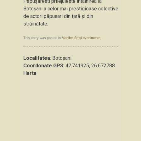
Păpuşăreşti prilejuieşte întâlnirea la
Botoşani a celor mai prestigioase colective
de actori păpuşari din ţară şi din
străinătate.
This entry was posted in
Manifestări și evenimente
.
Localitatea
: Botoşani
Coordonate GPS
: 47.741925, 26.672788
Harta