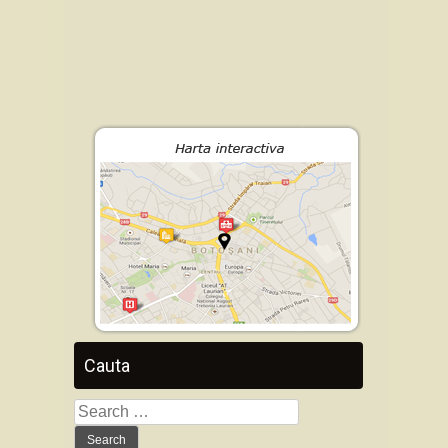
Cauta
Search
for: