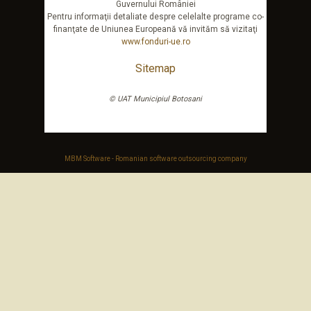
Guvernului României
Pentru informaţii detaliate despre celelalte programe co-
finanţate de Uniunea Europeană vă invităm să vizitaţi
www.fonduri-ue.ro
Sitemap
© UAT Municipiul Botosani
MBM Software - Romanian software outsourcing company