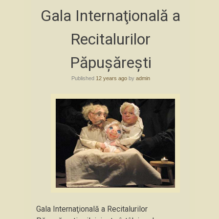
Skip
Gala Internaţională a
to
content
Recitalurilor
Păpuşăreşti
Published
12 years ago
by
admin
Gala Internaţională a Recitalurilor