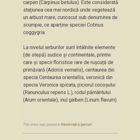
carpen (Carpinus betulus). Este considerată
stațiunea cea mai nordică unde vegetează
un arbust mare, cunoscut sub denumirea de
scumpie, ce aparține speciei Cotinus
coggygria.
La nivelul ierburilor sunt întâlnite elemente
(de stepă) sudice și continentale, printre
care și specii floristice rare de rușcuță de
primăvară (Adonis vernalis), centaurea din
specia Centaurea orientallis, veronică din
specia Veronica spicata, piciorul cocoșului
(Ranunculus repens L.), rodul pământului
(Arum orientale), inul galben (Linum flavum).
This entry was posted in
Rezervații și parcuri
.