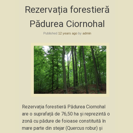
Skip
Rezervația forestieră
to
content
Pădurea Ciornohal
Published
12 years ago
by
admin
Rezervația forestieră Pădurea Ciornohal
are o suprafață de 76,50 ha și reprezintă o
zonă cu pădure de foioase constituită în
mare parte din stejar (Quercus robur) şi