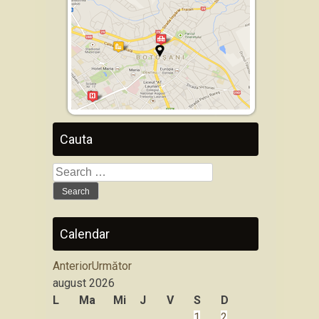
Cauta
Search
for:
Calendar
Anterior
Următor
august
2026
L
Ma
Mi
J
V
S
D
1
2