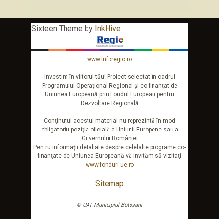
Sixteen Theme by
InkHive
www.inforegio.ro
Investim în viitorul tău! Proiect selectat în cadrul
Programului Operaţional Regional şi co-finanţat de
Uniunea Europeană prin Fondul European pentru
Dezvoltare Regională
Conţinutul acestui material nu reprezintă în mod
obligatoriu poziţia oficială a Uniunii Europene sau a
Guvernului României
Pentru informaţii detaliate despre celelalte programe co-
finanţate de Uniunea Europeană vă invităm să vizitaţi
www.fonduri-ue.ro
Sitemap
© UAT Municipiul Botosani