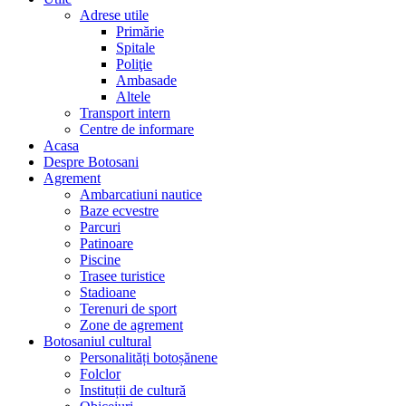
Adrese utile
Primărie
Spitale
Poliţie
Ambasade
Altele
Transport intern
Centre de informare
Acasa
Despre Botosani
Agrement
Ambarcatiuni nautice
Baze ecvestre
Parcuri
Patinoare
Piscine
Trasee turistice
Stadioane
Terenuri de sport
Zone de agrement
Botosaniul cultural
Personalități botoșănene
Folclor
Instituții de cultură