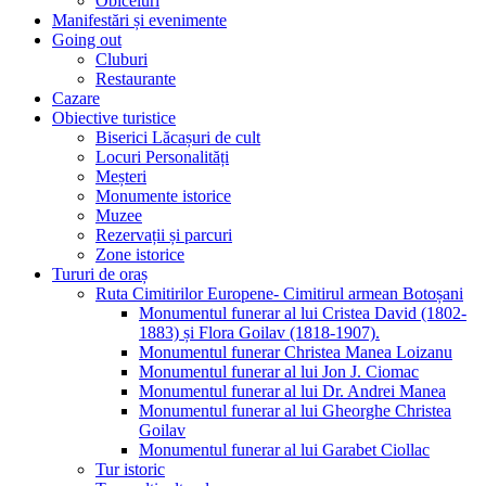
Obiceiuri
Manifestări și evenimente
Going out
Cluburi
Restaurante
Cazare
Obiective turistice
Biserici Lăcașuri de cult
Locuri Personalități
Meșteri
Monumente istorice
Muzee
Rezervații și parcuri
Zone istorice
Tururi de oraș
Ruta Cimitirilor Europene- Cimitirul armean Botoșani
Monumentul funerar al lui Cristea David (1802-
1883) și Flora Goilav (1818-1907).
Monumentul funerar Christea Manea Loizanu
Monumentul funerar al lui Jon J. Ciomac
Monumentul funerar al lui Dr. Andrei Manea
Monumentul funerar al lui Gheorghe Christea
Goilav
Monumentul funerar al lui Garabet Ciollac
Tur istoric