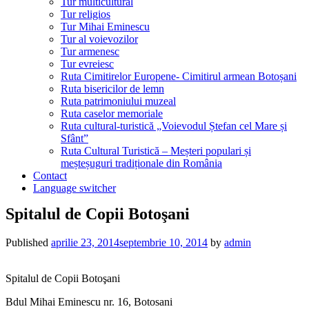
Tur multicultural
Tur religios
Tur Mihai Eminescu
Tur al voievozilor
Tur armenesc
Tur evreiesc
Ruta Cimitirelor Europene- Cimitirul armean Botoșani
Ruta bisericilor de lemn
Ruta patrimoniului muzeal
Ruta caselor memoriale
Ruta cultural-turistică „Voievodul Ștefan cel Mare și
Sfânt”
Ruta Cultural Turistică – Meșteri populari și
meșteșuguri tradiționale din România
Contact
Language switcher
Spitalul de Copii Botoşani
Published
aprilie 23, 2014
septembrie 10, 2014
by
admin
Spitalul de Copii Botoşani
Bdul Mihai Eminescu nr. 16, Botosani