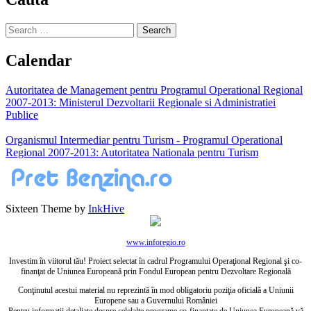
Search
for:
Calendar
Autoritatea de Management pentru Programul Operational Regional
2007-2013: Ministerul Dezvoltarii Regionale si Administratiei
Publice
Organismul Intermediar pentru Turism - Programul Operational
Regional 2007-2013: Autoritatea Nationala pentru Turism
Sixteen Theme by
InkHive
www.inforegio.ro
Investim în viitorul tău! Proiect selectat în cadrul Programului Operaţional Regional şi co-
finanţat de Uniunea Europeană prin Fondul European pentru Dezvoltare Regională
Conţinutul acestui material nu reprezintă în mod obligatoriu poziţia oficială a Uniunii
Europene sau a Guvernului României