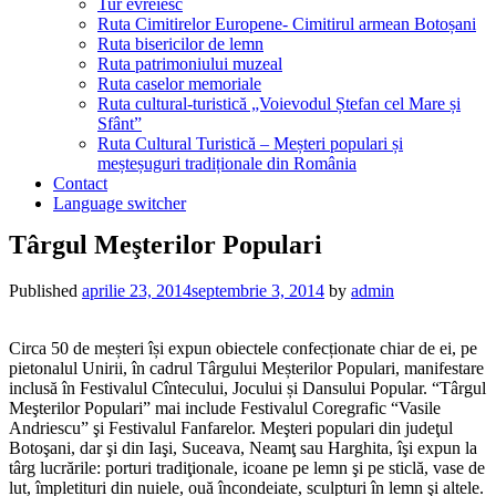
Tur evreiesc
Ruta Cimitirelor Europene- Cimitirul armean Botoșani
Ruta bisericilor de lemn
Ruta patrimoniului muzeal
Ruta caselor memoriale
Ruta cultural-turistică „Voievodul Ștefan cel Mare și
Sfânt”
Ruta Cultural Turistică – Meșteri populari și
meșteșuguri tradiționale din România
Contact
Language switcher
Târgul Meşterilor Populari
Published
aprilie 23, 2014
septembrie 3, 2014
by
admin
Circa 50 de meșteri își expun obiectele confecționate chiar de ei, pe
pietonalul Unirii, în cadrul Târgului Meșterilor Populari, manifestare
inclusă în Festivalul Cîntecului, Jocului și Dansului Popular. “Târgul
Meşterilor Populari” mai include Festivalul Coregrafic “Vasile
Andriescu” şi Festivalul Fanfarelor. Meşteri populari din judeţul
Botoşani, dar şi din Iaşi, Suceava, Neamţ sau Harghita, îşi expun la
târg lucrările: porturi tradiţionale, icoane pe lemn şi pe sticlă, vase de
lut, împletituri din nuiele, ouă încondeiate, sculpturi în lemn şi altele.