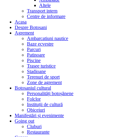
Altele
Transport intern
Centre de informare
Acasa
Despre Botosani
Agrement
Ambarcatiuni nautice
Baze ecvestre
Parcuri
Patinoare
Piscine
Trasee turistice
Stadioane
Terenuri de sport
Zone de agrement
Botosaniul cultural
Personalități botoșănene
Folclor
Instituții de cultură
Obiceiuri
Manifestări și evenimente
Going out
Cluburi
Restaurante