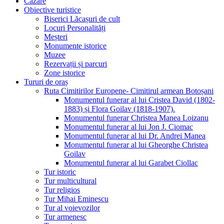
Cazare
Obiective turistice
Biserici Lăcașuri de cult
Locuri Personalități
Meșteri
Monumente istorice
Muzee
Rezervații și parcuri
Zone istorice
Tururi de oraș
Ruta Cimitirilor Europene- Cimitirul armean Botoșani
Monumentul funerar al lui Cristea David (1802-
1883) și Flora Goilav (1818-1907).
Monumentul funerar Christea Manea Loizanu
Monumentul funerar al lui Jon J. Ciomac
Monumentul funerar al lui Dr. Andrei Manea
Monumentul funerar al lui Gheorghe Christea
Goilav
Monumentul funerar al lui Garabet Ciollac
Tur istoric
Tur multicultural
Tur religios
Tur Mihai Eminescu
Tur al voievozilor
Tur armenesc