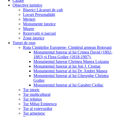
Cazare
Obiective turistice
Biserici Lăcașuri de cult
Locuri Personalități
Meșteri
Monumente istorice
Muzee
Rezervații și parcuri
Zone istorice
Tururi de oraș
Ruta Cimitirilor Europene- Cimitirul armean Botoșani
Monumentul funerar al lui Cristea David (1802-
1883) și Flora Goilav (1818-1907).
Monumentul funerar Christea Manea Loizanu
Monumentul funerar al lui Jon J. Ciomac
Monumentul funerar al lui Dr. Andrei Manea
Monumentul funerar al lui Gheorghe Christea
Goilav
Monumentul funerar al lui Garabet Ciollac
Tur istoric
Tur multicultural
Tur religios
Tur Mihai Eminescu
Tur al voievozilor
Tur armenesc