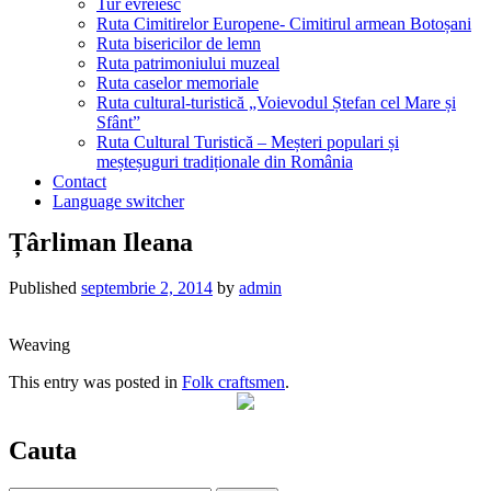
Tur evreiesc
Ruta Cimitirelor Europene- Cimitirul armean Botoșani
Ruta bisericilor de lemn
Ruta patrimoniului muzeal
Ruta caselor memoriale
Ruta cultural-turistică „Voievodul Ștefan cel Mare și
Sfânt”
Ruta Cultural Turistică – Meșteri populari și
meșteșuguri tradiționale din România
Contact
Language switcher
Țârliman Ileana
Published
septembrie 2, 2014
by
admin
Weaving
This entry was posted in
Folk craftsmen
.
Cauta