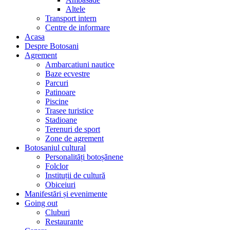
Altele
Transport intern
Centre de informare
Acasa
Despre Botosani
Agrement
Ambarcatiuni nautice
Baze ecvestre
Parcuri
Patinoare
Piscine
Trasee turistice
Stadioane
Terenuri de sport
Zone de agrement
Botosaniul cultural
Personalități botoșănene
Folclor
Instituții de cultură
Obiceiuri
Manifestări și evenimente
Going out
Cluburi
Restaurante