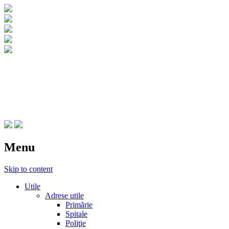
CNIPT Botosani
Centrul National de Informare si Promovar
Menu
Skip to content
Utile
Adrese utile
Primărie
Spitale
Poliţie