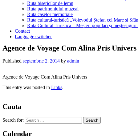
Ruta bisericilor de lemn
Ruta patrimoniului muzeal
Ruta caselor memoriale
Ruta cultural-turistică „Voievodul Ștefan cel Mare și Sfân
Ruta Cultural Turistică – Meșteri populari și meșteșuguri
Contact
Language switcher
Agence de Voyage Com Alina Pris Univers
Published
septembrie 2, 2014
by
admin
Agence de Voyage Com Alina Pris Univers
This entry was posted in
Links
.
Cauta
Search for:
Calendar