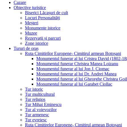
Cazare
Obiective turistice
Biserici Lăcașuri de cult
Locuri Personalități
Meșteri
Monumente istorice
Muzee
Rezervații și parcuri
Zone istorice
Tururi de oraș
Ruta Cimitirilor Europene- Cimitirul armean Botoșani
Monumentul funerar al lui Cristea David (1802-18
Monumentul funerar Christea Manea Loizanu
Monumentul funerar al lui Jon J. Ciomac
Monumentul funerar al lui Dr. Andrei Manea
Monumentul funerar al lui Gheorghe Christea Goi
Monumentul funerar al lui Garabet Ciollac
Tur istoric
Tur multicultural
Tur religios
Tur Mihai Eminescu
Tur al voievozilor
Tur armenesc
Tur evreiesc
Ruta Cimitirelor Europene- Cimitirul armean Botoșani