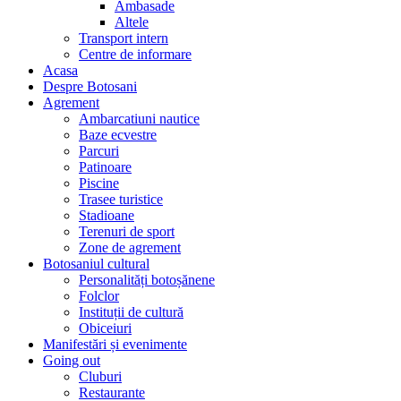
Ambasade
Altele
Transport intern
Centre de informare
Acasa
Despre Botosani
Agrement
Ambarcatiuni nautice
Baze ecvestre
Parcuri
Patinoare
Piscine
Trasee turistice
Stadioane
Terenuri de sport
Zone de agrement
Botosaniul cultural
Personalități botoșănene
Folclor
Instituții de cultură
Obiceiuri
Manifestări și evenimente
Going out
Cluburi
Restaurante