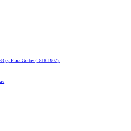
83) și Flora Goilav (1818-1907).
lav