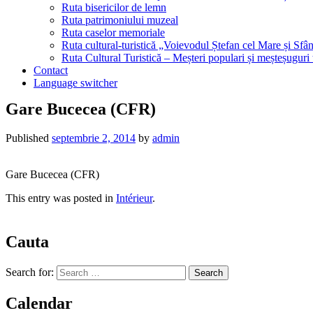
Ruta bisericilor de lemn
Ruta patrimoniului muzeal
Ruta caselor memoriale
Ruta cultural-turistică „Voievodul Ștefan cel Mare și Sfân
Ruta Cultural Turistică – Meșteri populari și meșteșuguri
Contact
Language switcher
Gare Bucecea (CFR)
Published
septembrie 2, 2014
by
admin
Gare Bucecea (CFR)
This entry was posted in
Intérieur
.
Cauta
Search for:
Calendar