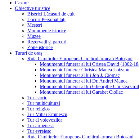
Cazare
Obiective turistice
Biserici Lăcașuri de cult
Locuri Personalități
Meșteri
Monumente istorice
Muzee
Rezervații și parcuri
Zone istorice
Tururi de oraș
Ruta Cimitirilor Europene- Cimitirul armean Botoșani
Monumentul funerar al lui Cristea David (1802-18
Monumentul funerar Christea Manea Loizanu
Monumentul funerar al lui Jon J. Ciomac
Monumentul funerar al lui Dr. Andrei Manea
Monumentul funerar al lui Gheorghe Christea Goi
Monumentul funerar al lui Garabet Ciollac
Tur istoric
Tur multicultural
Tur religios
Tur Mihai Eminescu
Tur al voievozilor
Tur armenesc
Tur evreiesc
Ruta Cimitirelor Europene- Cimitirul armean Botoșani