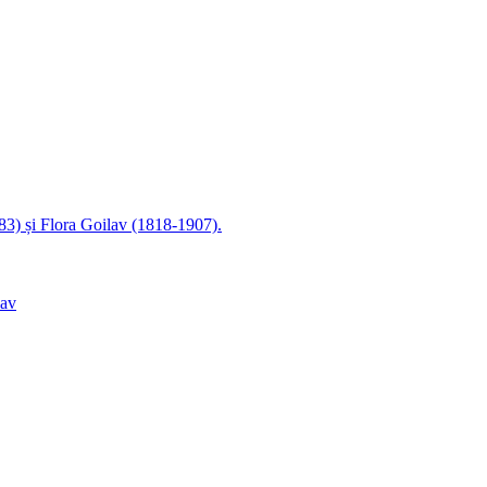
83) și Flora Goilav (1818-1907).
lav