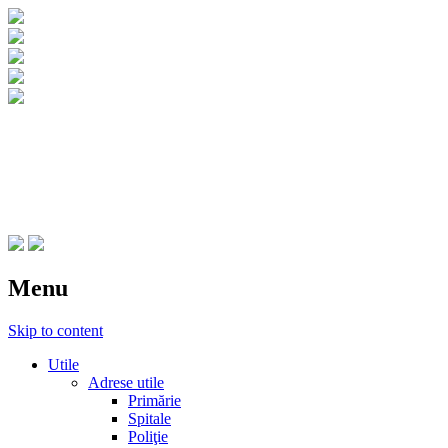
CNIPT Botosani
Centrul National de Informare si Promovar
Menu
Skip to content
Utile
Adrese utile
Primărie
Spitale
Poliţie