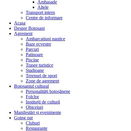
Ambasade
Altele
Transport intern
Centre de informare
Acasa
Despre Botosani
Agrement
Ambarcatiuni nautice
Baze ecvestre
Parcuri
Patinoare
Piscine
Trasee turistice
Stadioane
Terenuri de sport
Zone de agrement
Botosaniul cultural
Personalități botoșănene
Folclor
Instituții de cultură
Obiceiuri
Manifestări și evenimente
Going out
Cluburi
Restaurante