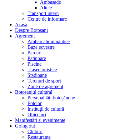
Ambasade
Altele
Transport intern
Centre de informare
Acasa
Despre Botosani
Agrement
Ambarcatiuni nautice
Baze ecvestre
Parcuri
Patinoare
Piscine
Trasee turistice
Stadioane
Terenuri de sport
Zone de agrement
Botosaniul cultural
Personalități botoșănene
Folclor
Instituții de cultură
Obiceiuri
Manifestări și evenimente
Going out
Cluburi
Restaurante