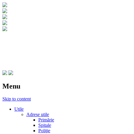
CNIPT Botosani
Centrul National de Informare si Promovar
Menu
Skip to content
Utile
Adrese utile
Primărie
Spitale
Poliţie