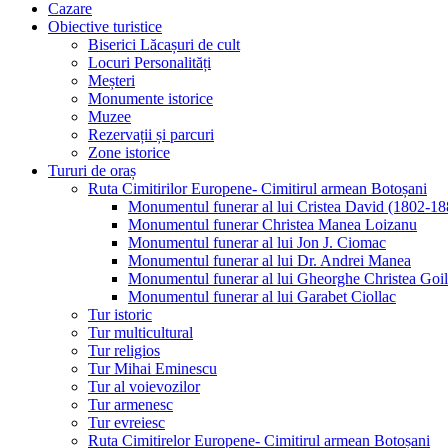
Cazare
Obiective turistice
Biserici Lăcașuri de cult
Locuri Personalități
Meșteri
Monumente istorice
Muzee
Rezervații și parcuri
Zone istorice
Tururi de oraș
Ruta Cimitirilor Europene- Cimitirul armean Botoșani
Monumentul funerar al lui Cristea David (1802-18
Monumentul funerar Christea Manea Loizanu
Monumentul funerar al lui Jon J. Ciomac
Monumentul funerar al lui Dr. Andrei Manea
Monumentul funerar al lui Gheorghe Christea Goi
Monumentul funerar al lui Garabet Ciollac
Tur istoric
Tur multicultural
Tur religios
Tur Mihai Eminescu
Tur al voievozilor
Tur armenesc
Tur evreiesc
Ruta Cimitirelor Europene- Cimitirul armean Botoșani