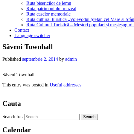
Ruta bisericilor de lemn
Ruta patrimoniului muzeal
Ruta caselor memoriale
Ruta cultural-turistică „Voievodul Ștefan cel Mare și Sfân
Ruta Cultural Turistică – Meșteri populari și meșteșuguri
Contact
Language switcher
Săveni Townhall
Published
septembrie 2, 2014
by
admin
Săveni Townhall
This entry was posted in
Useful addresses
.
Cauta
Search for:
Calendar