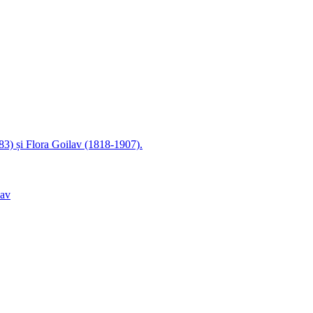
83) și Flora Goilav (1818-1907).
lav