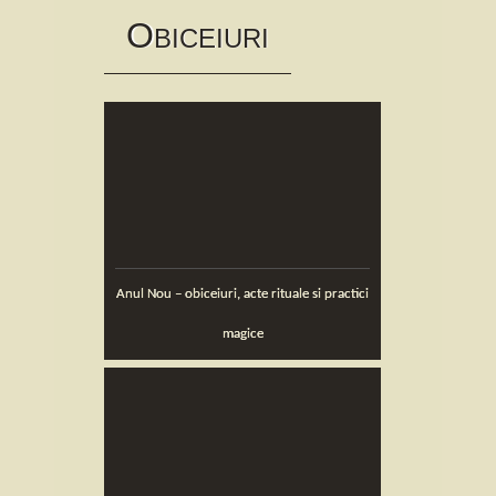
Skip
O
to
BICEIURI
content
Anul Nou – obiceiuri, acte rituale si practici
magice