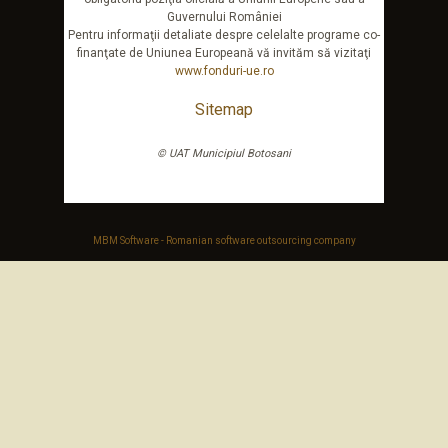
Guvernului României
Pentru informaţii detaliate despre celelalte programe co-
finanţate de Uniunea Europeană vă invităm să vizitaţi
www.fonduri-ue.ro
Sitemap
© UAT Municipiul Botosani
MBM Software - Romanian software outsourcing company