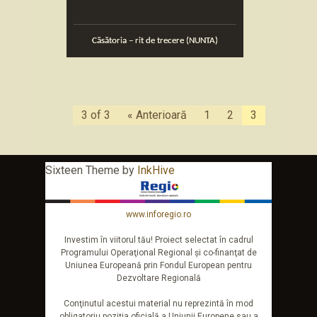
Căsătoria – rit de trecere (NUNTA)
3 of 3
« Anterioară
1
2
3
Sixteen Theme by
InkHive
www.inforegio.ro
Investim în viitorul tău! Proiect selectat în cadrul
Programului Operaţional Regional şi co-finanţat de
Uniunea Europeană prin Fondul European pentru
Dezvoltare Regională
Conţinutul acestui material nu reprezintă în mod
obligatoriu poziţia oficială a Uniunii Europene sau a