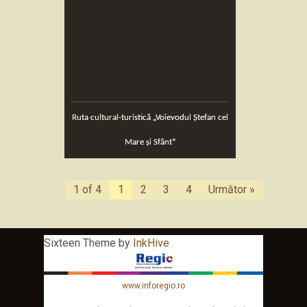
Ruta cultural-turistică „Voievodul Ștefan cel
Mare și Sfânt”
1 of 4
1
2
3
4
Următor »
Sixteen Theme by
InkHive
www.inforegio.ro