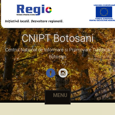
CNIPT Botosani
Centrul National de Informare si Promovare Turistica
Botosani
MENU
Skip