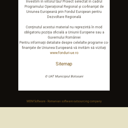
Investim în viitorul tău! Proiect selectat în cadrul
Programului Operaţional Regional şi co-finanţat de
Uniunea Europeană prin Fondul European pentru
Dezvoltare Regională
Conţinutul acestui material nu reprezintă în mod
obligatoriu poziţia oficială a Uniunii Europene sau a
Guvernului României
Pentru informaţii detaliate despre celelalte programe co-
finanţate de Uniunea Europeană vă invităm să vizitaţi
www.fonduri-ue.ro
Sitemap
© UAT Municipiul Botosani
MBM Software - Romanian software outsourcing company