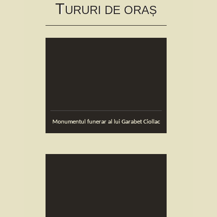
T
to
URURI DE ORAȘ
content
Monumentul funerar al lui Garabet Ciollac