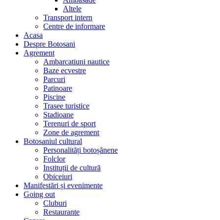
Altele
Transport intern
Centre de informare
Acasa
Despre Botosani
Agrement
Ambarcatiuni nautice
Baze ecvestre
Parcuri
Patinoare
Piscine
Trasee turistice
Stadioane
Terenuri de sport
Zone de agrement
Botosaniul cultural
Personalități botoșănene
Folclor
Instituții de cultură
Obiceiuri
Manifestări și evenimente
Going out
Cluburi
Restaurante