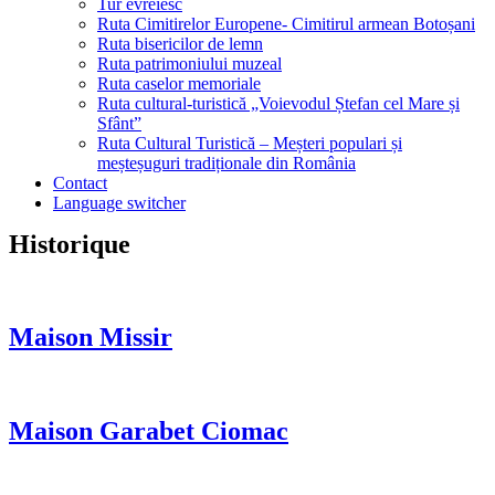
Tur evreiesc
Ruta Cimitirelor Europene- Cimitirul armean Botoșani
Ruta bisericilor de lemn
Ruta patrimoniului muzeal
Ruta caselor memoriale
Ruta cultural-turistică „Voievodul Ștefan cel Mare și
Sfânt”
Ruta Cultural Turistică – Meșteri populari și
meșteșuguri tradiționale din România
Contact
Language switcher
Historique
Maison Missir
Maison Garabet Ciomac