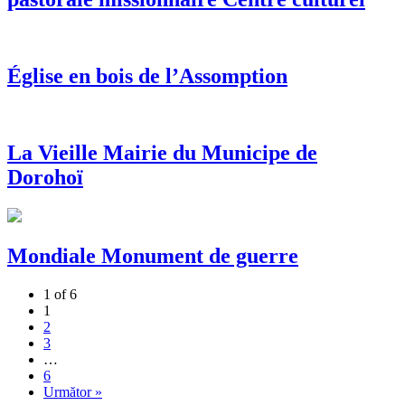
Église en bois de l’Assomption
La Vieille Mairie du Municipe de
Dorohoï
Mondiale Monument de guerre
1 of 6
1
2
3
…
6
Următor »