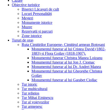
Cazare
Obiective turistice
Biserici Lăcașuri de cult
Locuri Personalități
Meșteri
Monumente istorice
Muzee
Rezervații și parcuri
Zone istorice
Tururi de oraș
Ruta Cimitirilor Europene- Cimitirul armean Botoșani
Monumentul funerar al lui Cristea David (1802-
1883) și Flora Goilav (1818-1907).
Monumentul funerar Christea Manea Loizanu
Monumentul funerar al lui Jon J. Ciomac
Monumentul funerar al lui Dr. Andrei Manea
Monumentul funerar al lui Gheorghe Christea
Goilav
Monumentul funerar al lui Garabet Ciollac
Tur istoric
Tur multicultural
Tur religios
Tur Mihai Eminescu
Tur al voievozilor
Tur armenesc