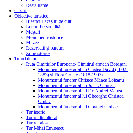
Restaurante
Cazare
Obiective turistice
Biserici Lăcașuri de cult
Locuri Personalități
Meșteri
Monumente istorice
Muzee
Rezervații și parcuri
Zone istorice
Tururi de oraș
Ruta Cimitirilor Europene- Cimitirul armean Botoșani
Monumentul funerar al lui Cristea David (1802-
1883) și Flora Goilav (1818-1907).
Monumentul funerar Christea Manea Loizanu
Monumentul funerar al lui Jon J. Ciomac
Monumentul funerar al lui Dr. Andrei Manea
Monumentul funerar al lui Gheorghe Christea
Goilav
Monumentul funerar al lui Garabet Ciollac
Tur istoric
Tur multicultural
Tur religios
Tur Mihai Eminescu