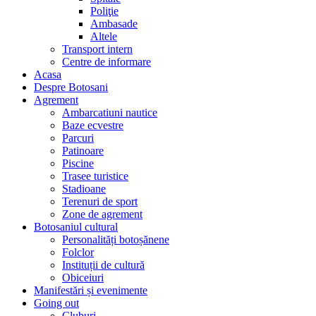
Poliţie
Ambasade
Altele
Transport intern
Centre de informare
Acasa
Despre Botosani
Agrement
Ambarcatiuni nautice
Baze ecvestre
Parcuri
Patinoare
Piscine
Trasee turistice
Stadioane
Terenuri de sport
Zone de agrement
Botosaniul cultural
Personalități botoșănene
Folclor
Instituții de cultură
Obiceiuri
Manifestări și evenimente
Going out
Cluburi