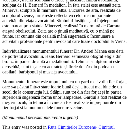
sculptat de H. Bernard în medalion. În fața stelei este atașată zeița
Minerva, sculptată în marmură albă. Lucrarea de artă, realizată de
sculptorul vienez, urmărește reflectarea celor mai importante
activități din viața avocatului. Simbolul Justiției și al Înțelepciunii
este marcat prin statuia Minervei, realizată în marmură de Carrara,
atașată obeliscului. Zeița are o ținută meditativă, cu o mână pe
frunte, iar cununa din cealaltă mână sugerează o încununare a
activității profesionale pentru avocatul care luase doctoratul la Viena.
Individualizarea monumentului funerar Dr. Andrei Manea este dată
de portretul avocatului. Hans Bernard semnează olograf efigia din
bronz, în partea dreaptă a medalionului. Tehnica sculptorului este
deosebită, sunt tușate cu acuratețe și firele de păr din podoaba
capilară, barbișonul și mustața avocatului.
Monumentul funerar este împrejmuit cu un gard masiv din fier forjat,
care s-a păstrat într-o stare foarte bună deși a trecut mai bine de un
secol de la construcția lui. Stâlpii sunt tot din fier forjat și în partea
superioară sugerează forma unor lampadare. Gardul a fost realizat de
meșteri locali, în tehnica în care au fost realizate împrejmuirile din
fier forjat și la monumentele funerare vecine.
(Monumentul necesita interventii urgente)
This entry was posted in
Ruta Cimitirelor Europene- Cimitirul