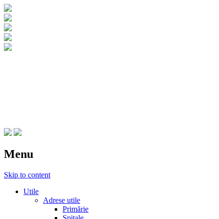
CNIPT Botosani
Centrul National de Informare si
Promovare Turistica Botosani
Menu
Skip to content
Utile
Adrese utile
Primărie
Spitale