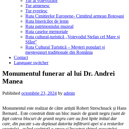
Tur al voievozilor
Tur armenesc
Tur evreiesc
Ruta Cimitirelor Europene- Cimitirul armean Botoșani
Ruta bisericilor de lemn
Ruta patrimoniului muzeal
Ruta caselor memoriale
Ruta cultural-turistică „Voievodul Ștefan cel Mare și
Sfânt”
Ruta Cultural Turistică – Meșteri populari și
meșteșuguri tradiționale din România
Contact
Language switcher
Monumentul funerar al lui Dr. Andrei
Manea
Published
octombrie 23, 2024
by
admin
Monumentul este realizat de către artiștii Robert Streschnack și Hans
Bernard.. Este construit dintr-un bloc masiv de granit negru
(sunt de
fapt cateva blocuri de granit negru care au fost lipite initial dar
care, din pacate s-au deplasat datorita infiltrarii apei si a resturilor
vegetale)
, având sculptată o cruce și încastrat chipul avocatului,