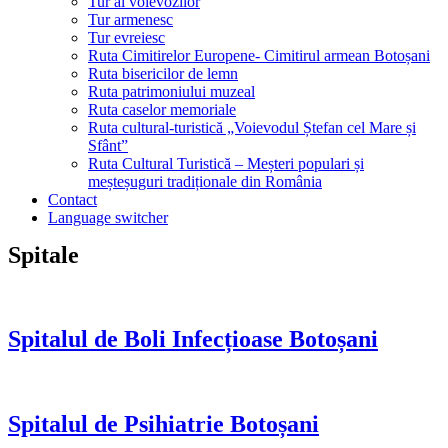
Tur al voievozilor
Tur armenesc
Tur evreiesc
Ruta Cimitirelor Europene- Cimitirul armean Botoșani
Ruta bisericilor de lemn
Ruta patrimoniului muzeal
Ruta caselor memoriale
Ruta cultural-turistică „Voievodul Ștefan cel Mare și
Sfânt”
Ruta Cultural Turistică – Meșteri populari și
meșteșuguri tradiționale din România
Contact
Language switcher
Spitale
Spitalul de Boli Infecțioase Botoșani
Spitalul de Psihiatrie Botoșani