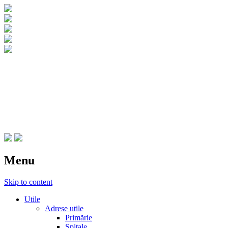
CNIPT Botosani
Centrul National de Informare si
Promovare Turistica Botosani
Menu
Skip to content
Utile
Adrese utile
Primărie
Spitale