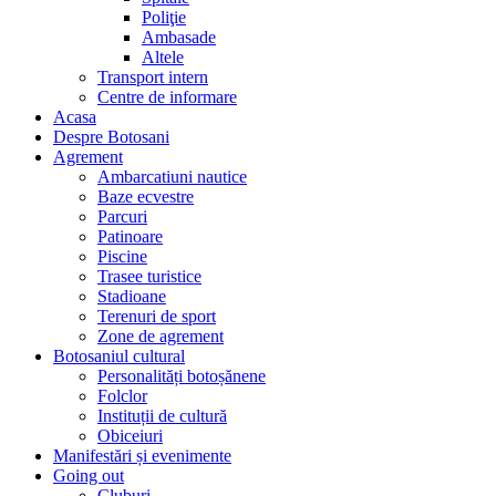
Poliţie
Ambasade
Altele
Transport intern
Centre de informare
Acasa
Despre Botosani
Agrement
Ambarcatiuni nautice
Baze ecvestre
Parcuri
Patinoare
Piscine
Trasee turistice
Stadioane
Terenuri de sport
Zone de agrement
Botosaniul cultural
Personalități botoșănene
Folclor
Instituții de cultură
Obiceiuri
Manifestări și evenimente
Going out
Cluburi