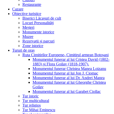
Restaurante
Cazare
Obiective turistice
Biserici Lăcașuri de cult
Locuri Personalități
Meșteri
Monumente istorice
Muzee
Rezervații și parcuri
Zone istorice
Tururi de oraș
Ruta Cimitirilor Europene- Cimitirul armean Botoșani
Monumentul funerar al lui Cristea David (1802-
1883) și Flora Goilav (1818-1907).
Monumentul funerar Christea Manea Loizanu
Monumentul funerar al lui Jon J. Ciomac
Monumentul funerar al lui Dr. Andrei Manea
Monumentul funerar al lui Gheorghe Christea
Goilav
Monumentul funerar al lui Garabet Ciollac
Tur istoric
Tur multicultural
Tur religios
Tur Mihai Eminescu