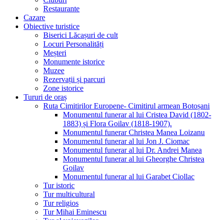
Restaurante
Cazare
Obiective turistice
Biserici Lăcașuri de cult
Locuri Personalități
Meșteri
Monumente istorice
Muzee
Rezervații și parcuri
Zone istorice
Tururi de oraș
Ruta Cimitirilor Europene- Cimitirul armean Botoșani
Monumentul funerar al lui Cristea David (1802-
1883) și Flora Goilav (1818-1907).
Monumentul funerar Christea Manea Loizanu
Monumentul funerar al lui Jon J. Ciomac
Monumentul funerar al lui Dr. Andrei Manea
Monumentul funerar al lui Gheorghe Christea
Goilav
Monumentul funerar al lui Garabet Ciollac
Tur istoric
Tur multicultural
Tur religios
Tur Mihai Eminescu