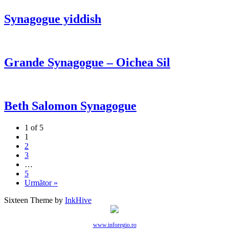
Synagogue yiddish
Grande Synagogue – Oichea Sil
Beth Salomon Synagogue
1 of 5
1
2
3
…
5
Următor »
Sixteen Theme by
InkHive
www.inforegio.ro