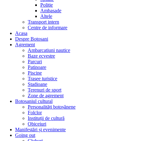
Poliţie
Ambasade
Altele
Transport intern
Centre de informare
Acasa
Despre Botosani
Agrement
Ambarcatiuni nautice
Baze ecvestre
Parcuri
Patinoare
Piscine
Trasee turistice
Stadioane
Terenuri de sport
Zone de agrement
Botosaniul cultural
Personalități botoșănene
Folclor
Instituții de cultură
Obiceiuri
Manifestări și evenimente
Going out
Cluburi