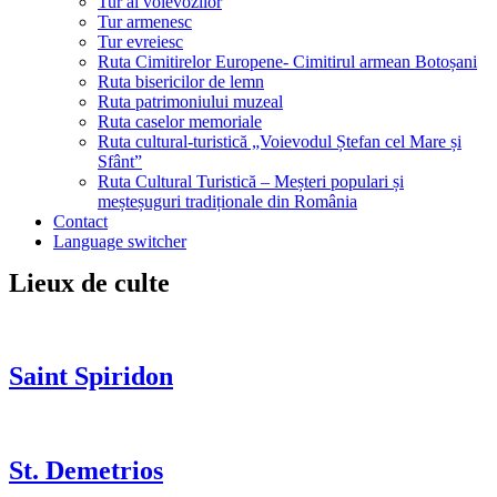
Tur al voievozilor
Tur armenesc
Tur evreiesc
Ruta Cimitirelor Europene- Cimitirul armean Botoșani
Ruta bisericilor de lemn
Ruta patrimoniului muzeal
Ruta caselor memoriale
Ruta cultural-turistică „Voievodul Ștefan cel Mare și
Sfânt”
Ruta Cultural Turistică – Meșteri populari și
meșteșuguri tradiționale din România
Contact
Language switcher
Lieux de culte
Saint Spiridon
St. Demetrios