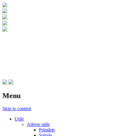
CNIPT Botosani
Centrul National de Informare si
Promovare Turistica Botosani
Menu
Skip to content
Utile
Adrese utile
Primărie
Spitale