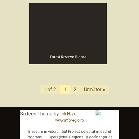
Forest Reserve Tudora
1 of 2
1
2
Următor »
Sixteen Theme by
InkHive
www.inforegio.ro
Investim în viitorul tău! Proiect selectat în cadrul
Programului Operaţional Regional şi co-finanţat de