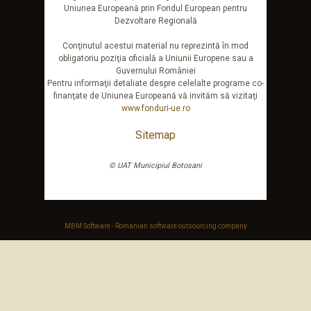
Uniunea Europeană prin Fondul European pentru
Dezvoltare Regională
Conţinutul acestui material nu reprezintă în mod
obligatoriu poziţia oficială a Uniunii Europene sau a
Guvernului României
Pentru informaţii detaliate despre celelalte programe co-
finanţate de Uniunea Europeană vă invităm să vizitaţi
www.fonduri-ue.ro
Sitemap
© UAT Municipiul Botosani
MBM Software - Romanian software outsourcing company