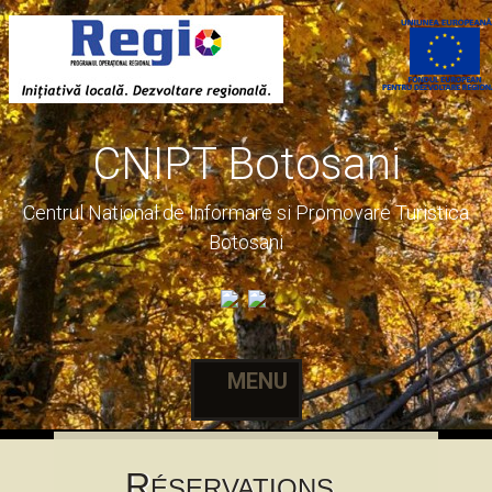
CNIPT Botosani
Centrul National de Informare si Promovare Turistica
Botosani
MENU
Skip
R
to
ÉSERVATIONS