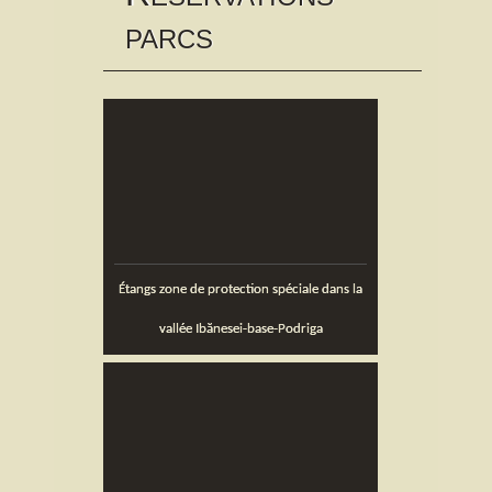
content
PARCS
Étangs zone de protection spéciale dans la
vallée Ibănesei-base-Podriga