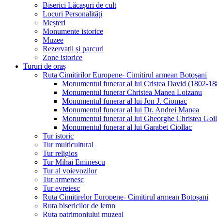
Biserici Lăcașuri de cult
Locuri Personalități
Meșteri
Monumente istorice
Muzee
Rezervații și parcuri
Zone istorice
Tururi de oraș
Ruta Cimitirilor Europene- Cimitirul armean Botoșani
Monumentul funerar al lui Cristea David (1802-18
Monumentul funerar Christea Manea Loizanu
Monumentul funerar al lui Jon J. Ciomac
Monumentul funerar al lui Dr. Andrei Manea
Monumentul funerar al lui Gheorghe Christea Goi
Monumentul funerar al lui Garabet Ciollac
Tur istoric
Tur multicultural
Tur religios
Tur Mihai Eminescu
Tur al voievozilor
Tur armenesc
Tur evreiesc
Ruta Cimitirelor Europene- Cimitirul armean Botoșani
Ruta bisericilor de lemn
Ruta patrimoniului muzeal