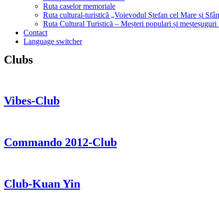
Ruta caselor memoriale
Ruta cultural-turistică „Voievodul Ștefan cel Mare și Sfân
Ruta Cultural Turistică – Meșteri populari și meșteșuguri
Contact
Language switcher
Clubs
Vibes-Club
Commando 2012-Club
Club-Kuan Yin