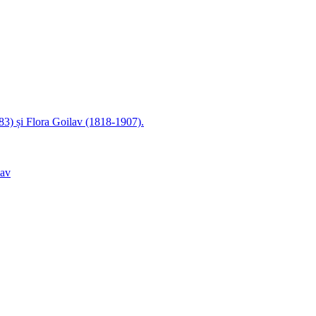
83) și Flora Goilav (1818-1907).
lav