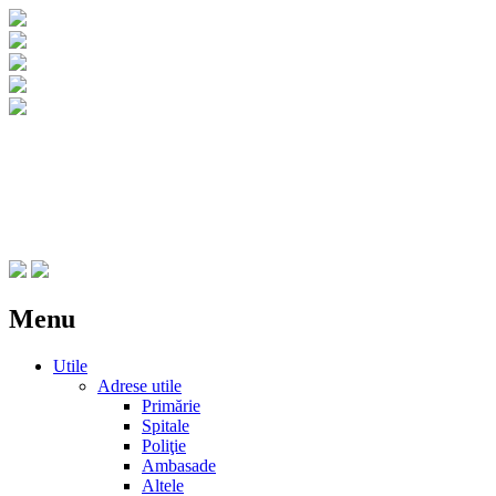
CNIPT Botosani
Centrul National de Informare si Promovar
Menu
Skip
Utile
to
Adrese utile
content
Primărie
Spitale
Poliţie
Ambasade
Altele