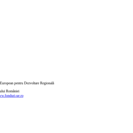
ul European pentru Dezvoltare Regională
nului României
w.fonduri-ue.ro