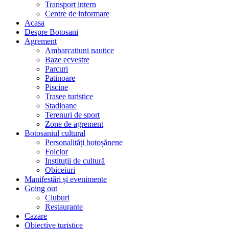
Transport intern
Centre de informare
Acasa
Despre Botosani
Agrement
Ambarcatiuni nautice
Baze ecvestre
Parcuri
Patinoare
Piscine
Trasee turistice
Stadioane
Terenuri de sport
Zone de agrement
Botosaniul cultural
Personalități botoșănene
Folclor
Instituții de cultură
Obiceiuri
Manifestări și evenimente
Going out
Cluburi
Restaurante
Cazare
Obiective turistice