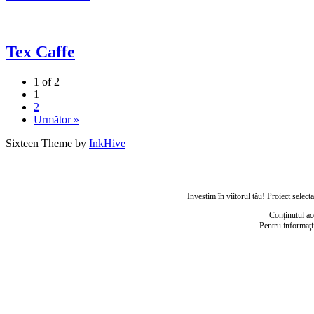
Tex Caffe
1 of 2
1
2
Următor »
Sixteen Theme by
InkHive
Investim în viitorul tău! Proiect sele
Conţinutul ac
Pentru informaţi