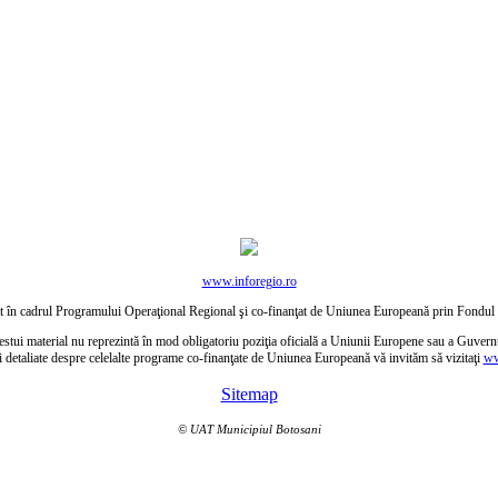
www.inforegio.ro
ctat în cadrul Programului Operaţional Regional şi co-finanţat de Uniunea Europeană prin Fond
estui material nu reprezintă în mod obligatoriu poziţia oficială a Uniunii Europene sau a Guver
i detaliate despre celelalte programe co-finanţate de Uniunea Europeană vă invităm să vizitaţi
ww
Sitemap
© UAT Municipiul Botosani