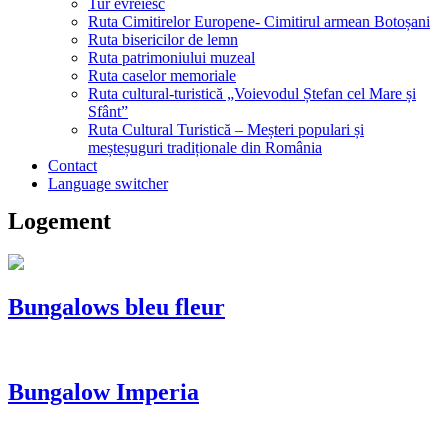
Tur evreiesc
Ruta Cimitirelor Europene- Cimitirul armean Botoșani
Ruta bisericilor de lemn
Ruta patrimoniului muzeal
Ruta caselor memoriale
Ruta cultural-turistică „Voievodul Ștefan cel Mare și
Sfânt”
Ruta Cultural Turistică – Meșteri populari și
meșteșuguri tradiționale din România
Contact
Language switcher
Logement
Bungalows bleu fleur
Bungalow Imperia