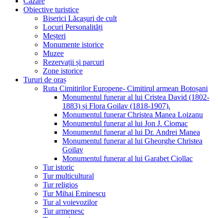
Cazare
Obiective turistice
Biserici Lăcașuri de cult
Locuri Personalități
Meșteri
Monumente istorice
Muzee
Rezervații și parcuri
Zone istorice
Tururi de oraș
Ruta Cimitirilor Europene- Cimitirul armean Botoșani
Monumentul funerar al lui Cristea David (1802-
1883) și Flora Goilav (1818-1907).
Monumentul funerar Christea Manea Loizanu
Monumentul funerar al lui Jon J. Ciomac
Monumentul funerar al lui Dr. Andrei Manea
Monumentul funerar al lui Gheorghe Christea
Goilav
Monumentul funerar al lui Garabet Ciollac
Tur istoric
Tur multicultural
Tur religios
Tur Mihai Eminescu
Tur al voievozilor
Tur armenesc