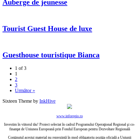
Auberge de jeunesse
Tourist Guest House de luxe
Guesthouse touristique Bianca
1 of 3
1
2
3
Următor »
Sixteen Theme by
InkHive
www.inforegio.ro
Investim în viitorul tău! Proiect selectat în cadrul Programului Operaţional Regional şi co-
finanţat de Uniunea Europeană prin Fondul European pentru Dezvoltare Regională
Conţinutul acestui material nu reprezintă în mod obligatoriu poziţia oficială a Uniunii