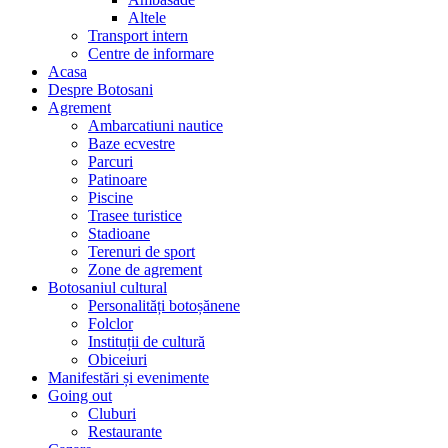
Altele
Transport intern
Centre de informare
Acasa
Despre Botosani
Agrement
Ambarcatiuni nautice
Baze ecvestre
Parcuri
Patinoare
Piscine
Trasee turistice
Stadioane
Terenuri de sport
Zone de agrement
Botosaniul cultural
Personalități botoșănene
Folclor
Instituții de cultură
Obiceiuri
Manifestări și evenimente
Going out
Cluburi
Restaurante