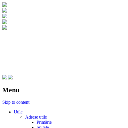
CNIPT Botosani
Centrul National de Informare si
Promovare Turistica Botosani
Menu
Skip to content
Utile
Adrese utile
Primărie
Spitale