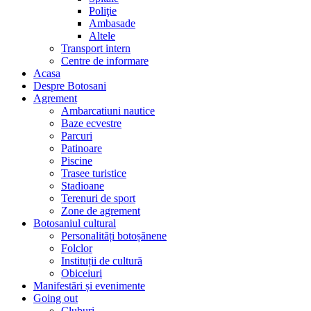
Poliţie
Ambasade
Altele
Transport intern
Centre de informare
Acasa
Despre Botosani
Agrement
Ambarcatiuni nautice
Baze ecvestre
Parcuri
Patinoare
Piscine
Trasee turistice
Stadioane
Terenuri de sport
Zone de agrement
Botosaniul cultural
Personalități botoșănene
Folclor
Instituții de cultură
Obiceiuri
Manifestări și evenimente
Going out
Cluburi