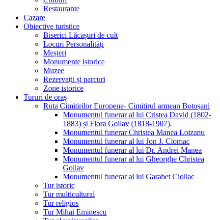
Restaurante
Cazare
Obiective turistice
Biserici Lăcașuri de cult
Locuri Personalități
Meșteri
Monumente istorice
Muzee
Rezervații și parcuri
Zone istorice
Tururi de oraș
Ruta Cimitirilor Europene- Cimitirul armean Botoșani
Monumentul funerar al lui Cristea David (1802-
1883) și Flora Goilav (1818-1907).
Monumentul funerar Christea Manea Loizanu
Monumentul funerar al lui Jon J. Ciomac
Monumentul funerar al lui Dr. Andrei Manea
Monumentul funerar al lui Gheorghe Christea
Goilav
Monumentul funerar al lui Garabet Ciollac
Tur istoric
Tur multicultural
Tur religios
Tur Mihai Eminescu