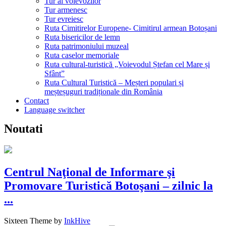
Tur al voievozilor
Tur armenesc
Tur evreiesc
Ruta Cimitirelor Europene- Cimitirul armean Botoșani
Ruta bisericilor de lemn
Ruta patrimoniului muzeal
Ruta caselor memoriale
Ruta cultural-turistică „Voievodul Ștefan cel Mare și
Sfânt”
Ruta Cultural Turistică – Meșteri populari și
meșteșuguri tradiționale din România
Contact
Language switcher
Noutati
Centrul Naţional de Informare şi
Promovare Turistică Botoşani – zilnic la
...
Sixteen Theme by
InkHive