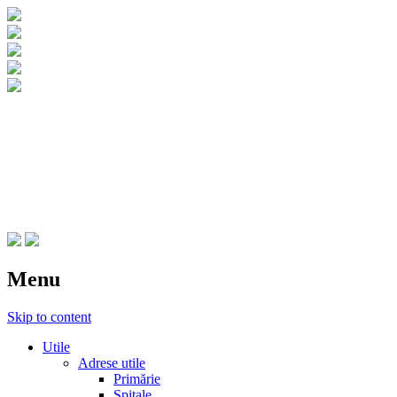
CNIPT Botosani
Centrul National de Informare si
Promovare Turistica Botosani
Menu
Skip to content
Utile
Adrese utile
Primărie
Spitale