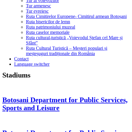
Tur al voievozilor
Tur armenesc
Tur evreiesc
Ruta Cimitirelor Europene- Cimitirul armean Botoșani
Ruta bisericilor de lemn
Ruta patrimoniului muzeal
Ruta caselor memoriale
Ruta cultural-turistică „Voievodul Ștefan cel Mare și
Sfânt”
Ruta Cultural Turistică – Meșteri populari și
meșteșuguri tradiționale din România
Contact
Language switcher
Stadiums
Botosani Department for Public Services,
Sports and Leisure