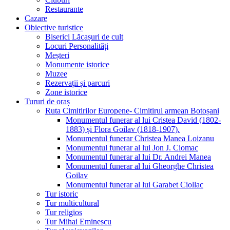
Restaurante
Cazare
Obiective turistice
Biserici Lăcașuri de cult
Locuri Personalități
Meșteri
Monumente istorice
Muzee
Rezervații și parcuri
Zone istorice
Tururi de oraș
Ruta Cimitirilor Europene- Cimitirul armean Botoșani
Monumentul funerar al lui Cristea David (1802-
1883) și Flora Goilav (1818-1907).
Monumentul funerar Christea Manea Loizanu
Monumentul funerar al lui Jon J. Ciomac
Monumentul funerar al lui Dr. Andrei Manea
Monumentul funerar al lui Gheorghe Christea
Goilav
Monumentul funerar al lui Garabet Ciollac
Tur istoric
Tur multicultural
Tur religios
Tur Mihai Eminescu