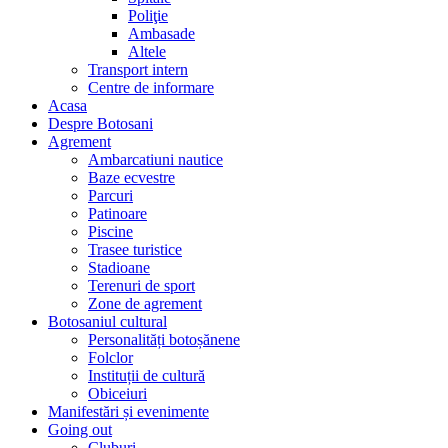
Poliţie
Ambasade
Altele
Transport intern
Centre de informare
Acasa
Despre Botosani
Agrement
Ambarcatiuni nautice
Baze ecvestre
Parcuri
Patinoare
Piscine
Trasee turistice
Stadioane
Terenuri de sport
Zone de agrement
Botosaniul cultural
Personalități botoșănene
Folclor
Instituții de cultură
Obiceiuri
Manifestări și evenimente
Going out
Cluburi