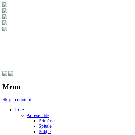
CNIPT Botosani
Centrul National de Informare si Promovar
Menu
Skip to content
Utile
Adrese utile
Primărie
Spitale
Poliţie