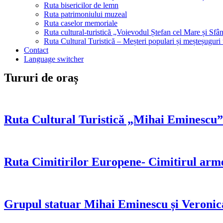
Ruta bisericilor de lemn
Ruta patrimoniului muzeal
Ruta caselor memoriale
Ruta cultural-turistică „Voievodul Ștefan cel Mare și Sfân
Ruta Cultural Turistică – Meșteri populari și meșteșuguri
Contact
Language switcher
Tururi de oraș
Ruta Cultural Turistică „Mihai Eminescu”
Ruta Cimitirilor Europene- Cimitirul arm
Grupul statuar Mihai Eminescu și Veronic