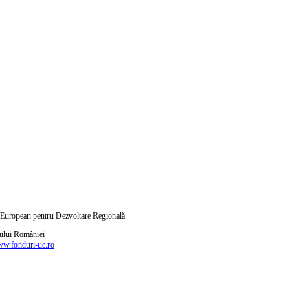
ul European pentru Dezvoltare Regională
nului României
w.fonduri-ue.ro