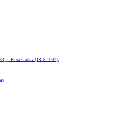
83) și Flora Goilav (1818-1907).
lav