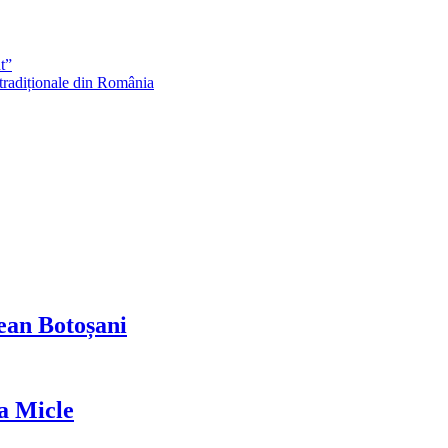
t”
 tradiționale din România
ean Botoșani
a Micle