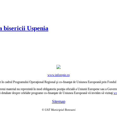
 bisericii Uspenia
www.inforegio.ro
ctat în cadrul Programului Operaţional Regional şi co-finanţat de Uniunea Europeană prin Fond
estui material nu reprezintă în mod obligatoriu poziţia oficială a Uniunii Europene sau a Guver
i detaliate despre celelalte programe co-finanţate de Uniunea Europeană vă invităm să vizitaţi
ww
Sitemap
© UAT Municipiul Botosani