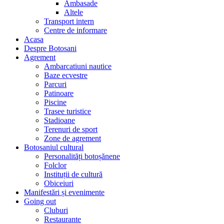
Ambasade
Altele
Transport intern
Centre de informare
Acasa
Despre Botosani
Agrement
Ambarcatiuni nautice
Baze ecvestre
Parcuri
Patinoare
Piscine
Trasee turistice
Stadioane
Terenuri de sport
Zone de agrement
Botosaniul cultural
Personalități botoșănene
Folclor
Instituții de cultură
Obiceiuri
Manifestări și evenimente
Going out
Cluburi
Restaurante