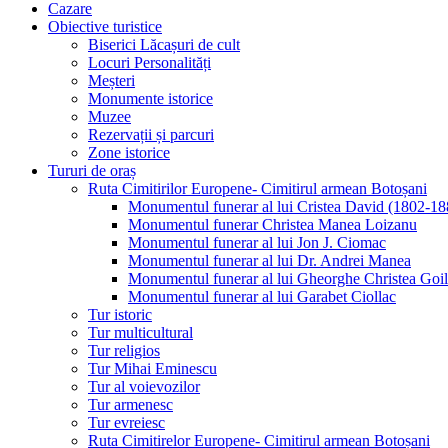
Cazare
Obiective turistice
Biserici Lăcașuri de cult
Locuri Personalități
Meșteri
Monumente istorice
Muzee
Rezervații și parcuri
Zone istorice
Tururi de oraș
Ruta Cimitirilor Europene- Cimitirul armean Botoșani
Monumentul funerar al lui Cristea David (1802-18
Monumentul funerar Christea Manea Loizanu
Monumentul funerar al lui Jon J. Ciomac
Monumentul funerar al lui Dr. Andrei Manea
Monumentul funerar al lui Gheorghe Christea Goi
Monumentul funerar al lui Garabet Ciollac
Tur istoric
Tur multicultural
Tur religios
Tur Mihai Eminescu
Tur al voievozilor
Tur armenesc
Tur evreiesc
Ruta Cimitirelor Europene- Cimitirul armean Botoșani