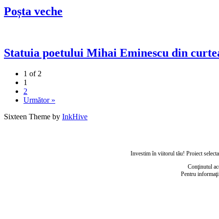
Poșta veche
Statuia poetului Mihai Eminescu din curtea
1 of 2
1
2
Următor »
Sixteen Theme by
InkHive
Investim în viitorul tău! Proiect sele
Conţinutul ac
Pentru informaţi