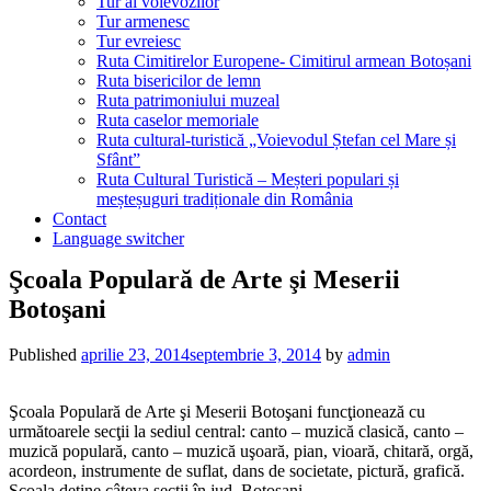
Tur al voievozilor
Tur armenesc
Tur evreiesc
Ruta Cimitirelor Europene- Cimitirul armean Botoșani
Ruta bisericilor de lemn
Ruta patrimoniului muzeal
Ruta caselor memoriale
Ruta cultural-turistică „Voievodul Ștefan cel Mare și
Sfânt”
Ruta Cultural Turistică – Meșteri populari și
meșteșuguri tradiționale din România
Contact
Language switcher
Şcoala Populară de Arte şi Meserii
Botoşani
Published
aprilie 23, 2014
septembrie 3, 2014
by
admin
Şcoala Populară de Arte şi Meserii Botoşani funcţionează cu
următoarele secţii la sediul central: canto – muzică clasică, canto –
muzică populară, canto – muzică uşoară, pian, vioară, chitară, orgă,
acordeon, instrumente de suflat, dans de societate, pictură, grafică.
Şcoala deţine câteva secţii în jud. Botoşani.