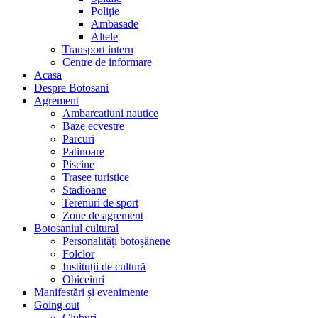
Poliţie
Ambasade
Altele
Transport intern
Centre de informare
Acasa
Despre Botosani
Agrement
Ambarcatiuni nautice
Baze ecvestre
Parcuri
Patinoare
Piscine
Trasee turistice
Stadioane
Terenuri de sport
Zone de agrement
Botosaniul cultural
Personalități botoșănene
Folclor
Instituții de cultură
Obiceiuri
Manifestări și evenimente
Going out
Cluburi