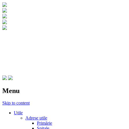
CNIPT Botosani
Centrul National de Informare si
Promovare Turistica Botosani
Menu
Skip to content
Utile
Adrese utile
Primărie
Spitale