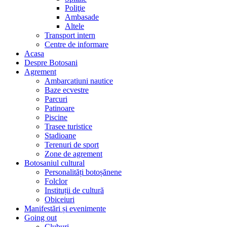
Poliţie
Ambasade
Altele
Transport intern
Centre de informare
Acasa
Despre Botosani
Agrement
Ambarcatiuni nautice
Baze ecvestre
Parcuri
Patinoare
Piscine
Trasee turistice
Stadioane
Terenuri de sport
Zone de agrement
Botosaniul cultural
Personalități botoșănene
Folclor
Instituții de cultură
Obiceiuri
Manifestări și evenimente
Going out
Cluburi