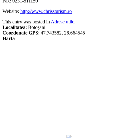
Fax:
0231-511150
Website:
http://www.chrissturism.ro
This entry was posted in
Adrese utile
.
Localitatea
: Botoşani
Coordonate GPS
: 47.743582, 26.664545
Harta