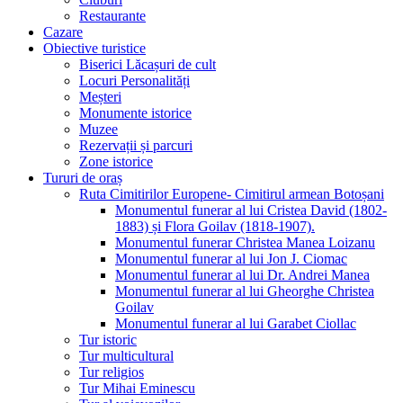
Restaurante
Cazare
Obiective turistice
Biserici Lăcașuri de cult
Locuri Personalități
Meșteri
Monumente istorice
Muzee
Rezervații și parcuri
Zone istorice
Tururi de oraș
Ruta Cimitirilor Europene- Cimitirul armean Botoșani
Monumentul funerar al lui Cristea David (1802-
1883) și Flora Goilav (1818-1907).
Monumentul funerar Christea Manea Loizanu
Monumentul funerar al lui Jon J. Ciomac
Monumentul funerar al lui Dr. Andrei Manea
Monumentul funerar al lui Gheorghe Christea
Goilav
Monumentul funerar al lui Garabet Ciollac
Tur istoric
Tur multicultural
Tur religios
Tur Mihai Eminescu