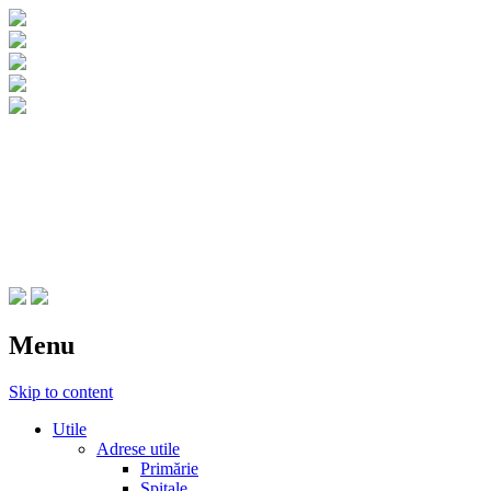
CNIPT Botosani
Centrul National de Informare si
Promovare Turistica Botosani
Menu
Skip to content
Utile
Adrese utile
Primărie
Spitale