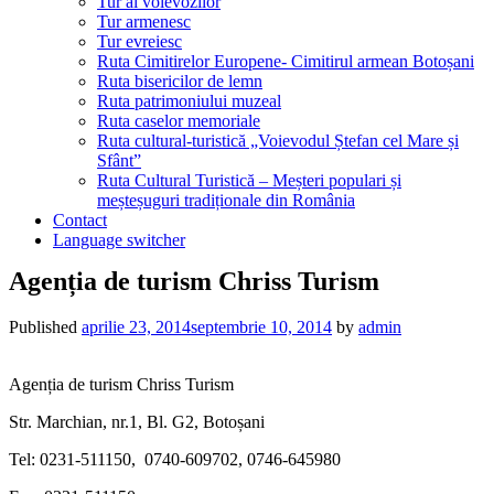
Tur al voievozilor
Tur armenesc
Tur evreiesc
Ruta Cimitirelor Europene- Cimitirul armean Botoșani
Ruta bisericilor de lemn
Ruta patrimoniului muzeal
Ruta caselor memoriale
Ruta cultural-turistică „Voievodul Ștefan cel Mare și
Sfânt”
Ruta Cultural Turistică – Meșteri populari și
meșteșuguri tradiționale din România
Contact
Language switcher
Agenția de turism Chriss Turism
Published
aprilie 23, 2014
septembrie 10, 2014
by
admin
Agenția de turism Chriss Turism
Str. Marchian, nr.1, Bl. G2, Botoșani
Tel:
0231-511150,
0740-609702, 0746-645980