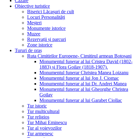
Cazare
Obiective turistice
Biserici Lăcașuri de cult
Locuri Personalități
Meșteri
Monumente istorice
Muzee
Rezervații și parcuri
Zone istorice
Tururi de oraș
Ruta Cimitirilor Europene- Cimitirul armean Botoșani
Monumentul funerar al lui Cristea David (1802-
1883) și Flora Goilav (1818-1907).
Monumentul funerar Christea Manea Loizanu
Monumentul funerar al lui Jon J. Ciomac
Monumentul funerar al lui Dr. Andrei Manea
Monumentul funerar al lui Gheorghe Christea
Goilav
Monumentul funerar al lui Garabet Ciollac
Tur istoric
Tur multicultural
Tur religios
Tur Mihai Eminescu
Tur al voievozilor
Tur armenesc