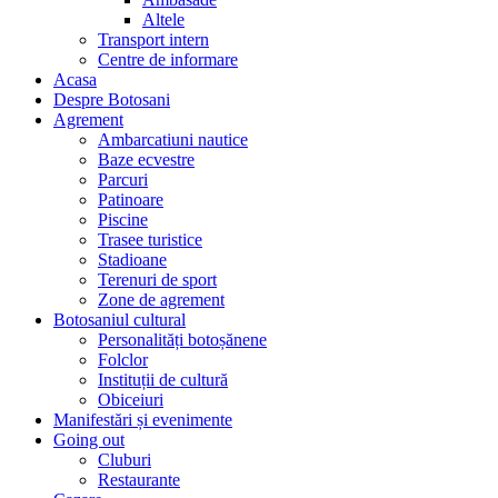
Altele
Transport intern
Centre de informare
Acasa
Despre Botosani
Agrement
Ambarcatiuni nautice
Baze ecvestre
Parcuri
Patinoare
Piscine
Trasee turistice
Stadioane
Terenuri de sport
Zone de agrement
Botosaniul cultural
Personalități botoșănene
Folclor
Instituții de cultură
Obiceiuri
Manifestări și evenimente
Going out
Cluburi
Restaurante