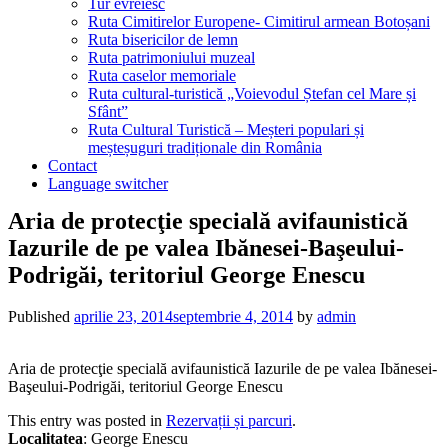
Tur evreiesc
Ruta Cimitirelor Europene- Cimitirul armean Botoșani
Ruta bisericilor de lemn
Ruta patrimoniului muzeal
Ruta caselor memoriale
Ruta cultural-turistică „Voievodul Ștefan cel Mare și
Sfânt”
Ruta Cultural Turistică – Meșteri populari și
meșteșuguri tradiționale din România
Contact
Language switcher
Aria de protecţie specială avifaunistică
Iazurile de pe valea Ibănesei-Başeului-
Podrigăi, teritoriul George Enescu
Published
aprilie 23, 2014
septembrie 4, 2014
by
admin
Aria de protecţie specială avifaunistică Iazurile de pe valea Ibănesei-
Başeului-Podrigăi, teritoriul George Enescu
This entry was posted in
Rezervații și parcuri
.
Localitatea
: George Enescu