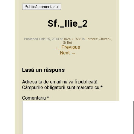
Sf._Ilie_2
Published
iunie 25, 2014
at
1024 × 1536
in
Ferriers’ Church (
St Ilie)
←
Previous
Next
→
Lasă un răspuns
Adresa ta de email nu va fi publicată.
Câmpurile obligatorii sunt marcate cu
*
Comentariu
*