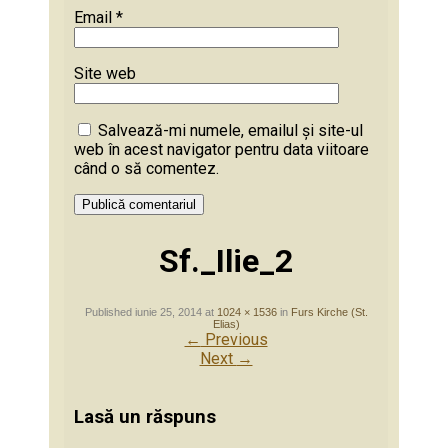
Email
*
Site web
Salvează-mi numele, emailul și site-ul
web în acest navigator pentru data viitoare
când o să comentez.
Sf._Ilie_2
Published
iunie 25, 2014
at
1024 × 1536
in
Furs Kirche (St.
Elias)
←
Previous
Next
→
Lasă un răspuns