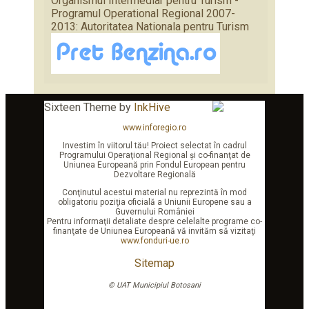
Organismul Intermediar pentru Turism -
Programul Operational Regional 2007-
2013: Autoritatea Nationala pentru Turism
Sixteen Theme by
InkHive
www.inforegio.ro
Investim în viitorul tău! Proiect selectat în cadrul
Programului Operaţional Regional şi co-finanţat de
Uniunea Europeană prin Fondul European pentru
Dezvoltare Regională
Conţinutul acestui material nu reprezintă în mod
obligatoriu poziţia oficială a Uniunii Europene sau a
Guvernului României
Pentru informaţii detaliate despre celelalte programe co-
finanţate de Uniunea Europeană vă invităm să vizitaţi
www.fonduri-ue.ro
Sitemap
© UAT Municipiul Botosani