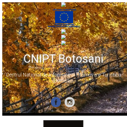
CNIPT Botosani
Centrul National de Informare si Promovare Turistica
Botosani