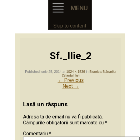
MENU
Skip to content
Sf._Ilie_2
Published
iunie 25, 2014
at
1024 × 1536
in
Biserica Blănarilor
(Sfântul Ilie)
←
Previous
Next
→
Lasă un răspuns
Adresa ta de email nu va fi publicată.
Câmpurile obligatorii sunt marcate cu
*
Comentariu
*