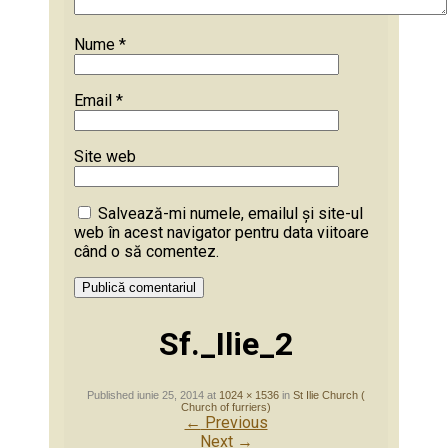
Nume
*
Email
*
Site web
Salvează-mi numele, emailul și site-ul
web în acest navigator pentru data viitoare
când o să comentez.
Sf._Ilie_2
Published
iunie 25, 2014
at
1024 × 1536
in
St Ilie Church (
Church of furriers)
←
Previous
Next
→