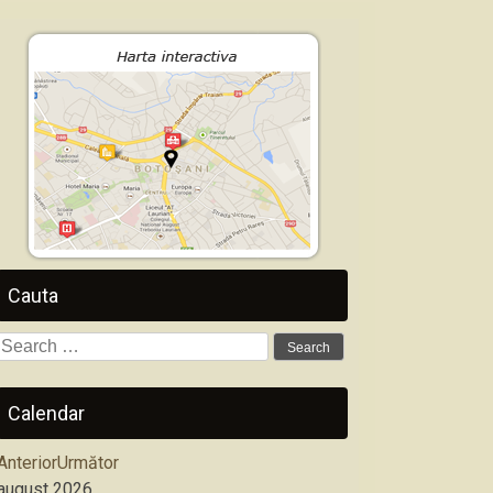
Cauta
Search
for:
Calendar
Anterior
Următor
august
2026