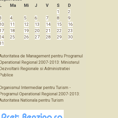
L
Ma
Mi
J
V
S
D
1
2
3
4
5
6
7
8
9
10
11
12
13
14
15
16
17
18
19
20
21
22
23
24
25
26
27
28
29
30
31
Autoritatea de Management pentru Programul
Operational Regional 2007-2013: Ministerul
Dezvoltarii Regionale si Administratiei
Publice
Organismul Intermediar pentru Turism -
Programul Operational Regional 2007-2013:
Autoritatea Nationala pentru Turism