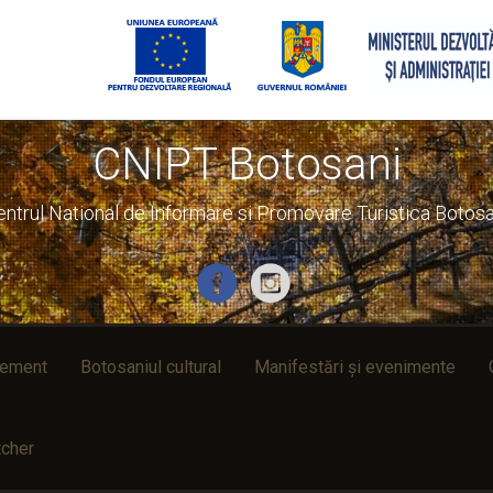
CNIPT Botosani
entrul National de Informare si Promovare Turistica Botosa
rement
Botosaniul cultural
Manifestări și evenimente
cher