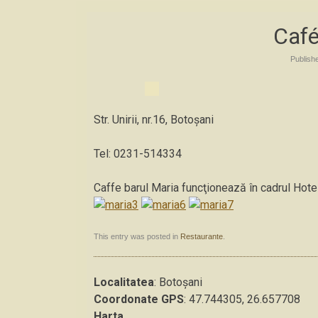
Café
Publish
Str. Unirii, nr.16, Botoșani
Tel: 0231-514334
Caffe barul Maria funcţionează în cadrul Hotelu
This entry was posted in
Restaurante
.
Localitatea
: Botoșani
Coordonate GPS
: 47.744305, 26.657708
Harta