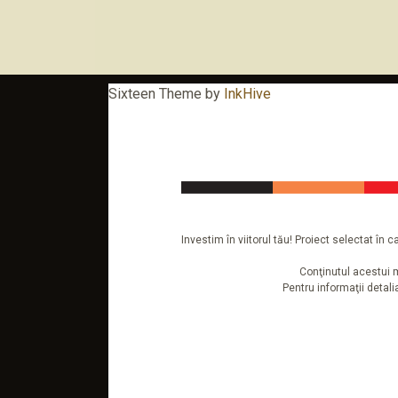
Sixteen Theme by
InkHive
Investim în viitorul tău! Proiect selectat î
Conţinutul acestui m
Pentru informaţii detal