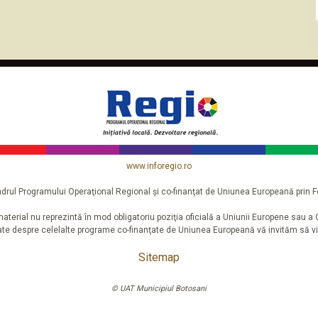
www.inforegio.ro
n cadrul Programului Operaţional Regional şi co-finanţat de Uniunea Europeană pri
aterial nu reprezintă în mod obligatoriu poziţia oficială a Uniunii Europene sau 
iate despre celelalte programe co-finanţate de Uniunea Europeană vă invităm să vi
Sitemap
© UAT Municipiul Botosani