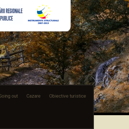
ni
Going out
Cazare
Obiective turistice