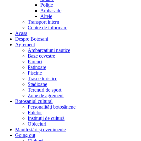
Poliţie
Ambasade
Altele
Transport intern
Centre de informare
Acasa
Despre Botosani
Agrement
Ambarcatiuni nautice
Baze ecvestre
Parcuri
Patinoare
Piscine
Trasee turistice
Stadioane
Terenuri de sport
Zone de agrement
Botosaniul cultural
Personalități botoșănene
Folclor
Instituții de cultură
Obiceiuri
Manifestări și evenimente
Going out
Cluburi