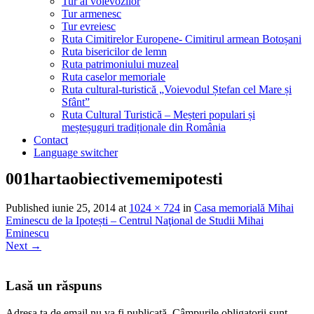
Tur al voievozilor
Tur armenesc
Tur evreiesc
Ruta Cimitirelor Europene- Cimitirul armean Botoșani
Ruta bisericilor de lemn
Ruta patrimoniului muzeal
Ruta caselor memoriale
Ruta cultural-turistică „Voievodul Ștefan cel Mare și
Sfânt”
Ruta Cultural Turistică – Meșteri populari și
meșteșuguri tradiționale din România
Contact
Language switcher
001hartaobiectivememipotesti
Published
iunie 25, 2014
at
1024 × 724
in
Casa memorială Mihai
Eminescu de la Ipotești – Centrul Naţional de Studii Mihai
Eminescu
Next
→
Lasă un răspuns
Adresa ta de email nu va fi publicată.
Câmpurile obligatorii sunt