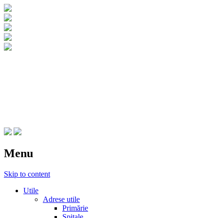
CNIPT Botosani
Centrul National de Informare si
Promovare Turistica Botosani
Menu
Skip to content
Utile
Adrese utile
Primărie
Spitale