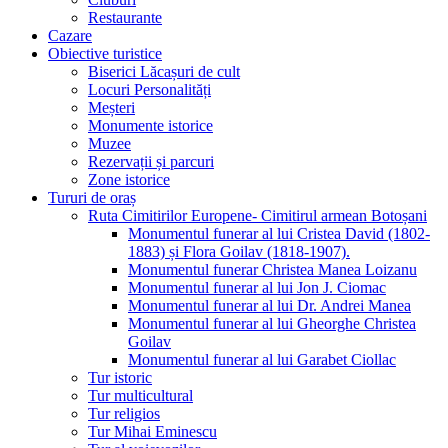
Restaurante
Cazare
Obiective turistice
Biserici Lăcașuri de cult
Locuri Personalități
Meșteri
Monumente istorice
Muzee
Rezervații și parcuri
Zone istorice
Tururi de oraș
Ruta Cimitirilor Europene- Cimitirul armean Botoșani
Monumentul funerar al lui Cristea David (1802-
1883) și Flora Goilav (1818-1907).
Monumentul funerar Christea Manea Loizanu
Monumentul funerar al lui Jon J. Ciomac
Monumentul funerar al lui Dr. Andrei Manea
Monumentul funerar al lui Gheorghe Christea
Goilav
Monumentul funerar al lui Garabet Ciollac
Tur istoric
Tur multicultural
Tur religios
Tur Mihai Eminescu