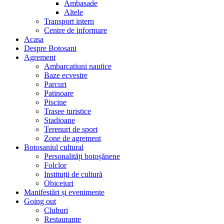
Ambasade
Altele
Transport intern
Centre de informare
Acasa
Despre Botosani
Agrement
Ambarcatiuni nautice
Baze ecvestre
Parcuri
Patinoare
Piscine
Trasee turistice
Stadioane
Terenuri de sport
Zone de agrement
Botosaniul cultural
Personalități botoșănene
Folclor
Instituții de cultură
Obiceiuri
Manifestări și evenimente
Going out
Cluburi
Restaurante