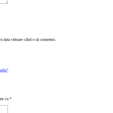
ru data viitoare când o să comentez.
orêts”
ate cu
*