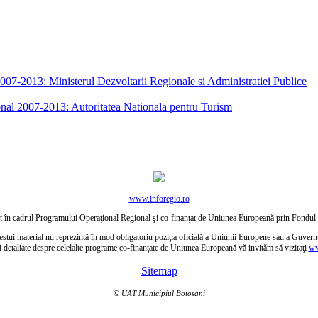
7-2013: Ministerul Dezvoltarii Regionale si Administratiei Publice
nal 2007-2013: Autoritatea Nationala pentru Turism
www.inforegio.ro
ctat în cadrul Programului Operaţional Regional şi co-finanţat de Uniunea Europeană prin Fond
estui material nu reprezintă în mod obligatoriu poziţia oficială a Uniunii Europene sau a Guver
i detaliate despre celelalte programe co-finanţate de Uniunea Europeană vă invităm să vizitaţi
ww
Sitemap
© UAT Municipiul Botosani