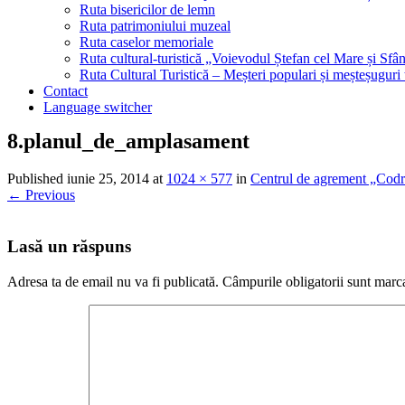
Ruta bisericilor de lemn
Ruta patrimoniului muzeal
Ruta caselor memoriale
Ruta cultural-turistică „Voievodul Ștefan cel Mare și Sfân
Ruta Cultural Turistică – Meșteri populari și meșteșuguri
Contact
Language switcher
8.planul_de_amplasament
Published
iunie 25, 2014
at
1024 × 577
in
Centrul de agrement „Codr
←
Previous
Lasă un răspuns
Adresa ta de email nu va fi publicată.
Câmpurile obligatorii sunt marc