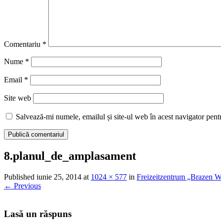
Comentariu
*
Nume
*
Email
*
Site web
Salvează-mi numele, emailul și site-ul web în acest navigator pent
8.planul_de_amplasament
Published
iunie 25, 2014
at
1024 × 577
in
Freizeitzentrum „Brazen W
←
Previous
Lasă un răspuns