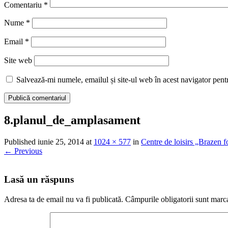
Comentariu
*
Nume
*
Email
*
Site web
Salvează-mi numele, emailul și site-ul web în acest navigator pent
8.planul_de_amplasament
Published
iunie 25, 2014
at
1024 × 577
in
Centre de loisirs „Brazen f
←
Previous
Lasă un răspuns
Adresa ta de email nu va fi publicată.
Câmpurile obligatorii sunt marc