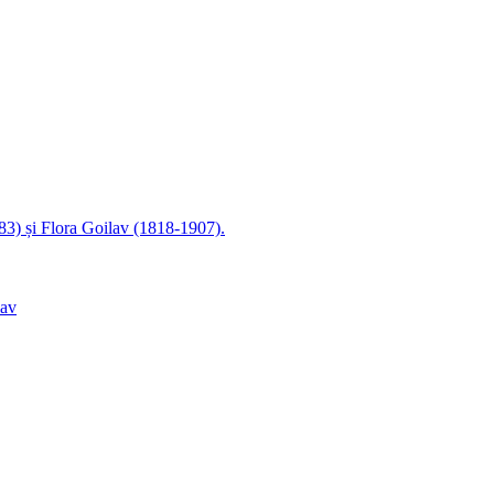
83) și Flora Goilav (1818-1907).
lav