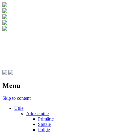
CNIPT Botosani
Centrul National de Informare si Promovar
Menu
Skip to content
Utile
Adrese utile
Primărie
Spitale
Poliţie