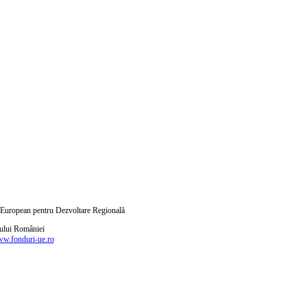
ul European pentru Dezvoltare Regională
nului României
w.fonduri-ue.ro