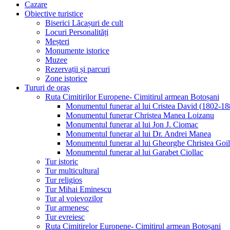
Cazare
Obiective turistice
Biserici Lăcașuri de cult
Locuri Personalități
Meșteri
Monumente istorice
Muzee
Rezervații și parcuri
Zone istorice
Tururi de oraș
Ruta Cimitirilor Europene- Cimitirul armean Botoșani
Monumentul funerar al lui Cristea David (1802-18
Monumentul funerar Christea Manea Loizanu
Monumentul funerar al lui Jon J. Ciomac
Monumentul funerar al lui Dr. Andrei Manea
Monumentul funerar al lui Gheorghe Christea Goi
Monumentul funerar al lui Garabet Ciollac
Tur istoric
Tur multicultural
Tur religios
Tur Mihai Eminescu
Tur al voievozilor
Tur armenesc
Tur evreiesc
Ruta Cimitirelor Europene- Cimitirul armean Botoșani