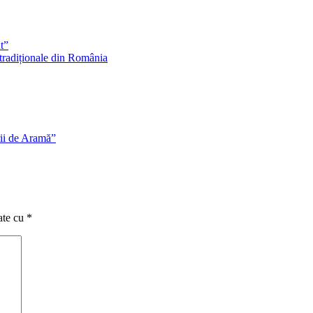
t”
 tradiționale din România
ii de Aramă”
ate cu
*