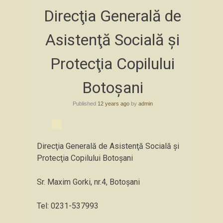
Skip
Direcţia Generală de
to
content
Asistenţă Socială şi
Protecţia Copilului
Botoşani
Published
12 years ago
by
admin
Direcţia Generală de Asistenţă Socială şi
Protecţia Copilului Botoşani
Sr. Maxim Gorki, nr.4, Botoșani
Tel: 0231-537993