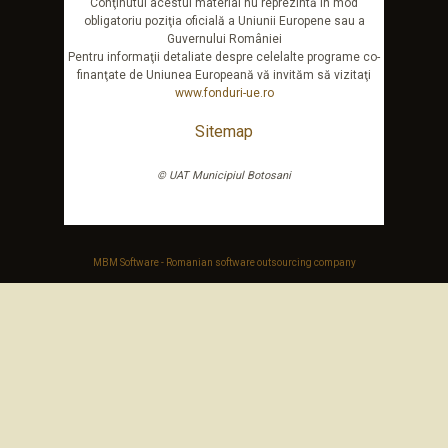
Conţinutul acestui material nu reprezintă în mod
obligatoriu poziţia oficială a Uniunii Europene sau a
Guvernului României
Pentru informaţii detaliate despre celelalte programe co-
finanţate de Uniunea Europeană vă invităm să vizitaţi
www.fonduri-ue.ro
Sitemap
© UAT Municipiul Botosani
MBM Software - Romanian software outsourcing company