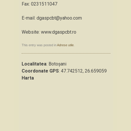
Fax: 0231511047
E-mail: dgaspcbt@yahoo.com
Website: www.dgaspcbt.ro
This entry was posted in
Adrese utile
.
Localitatea
: Botoşani
Coordonate GPS
: 47.742512, 26.659059
Harta