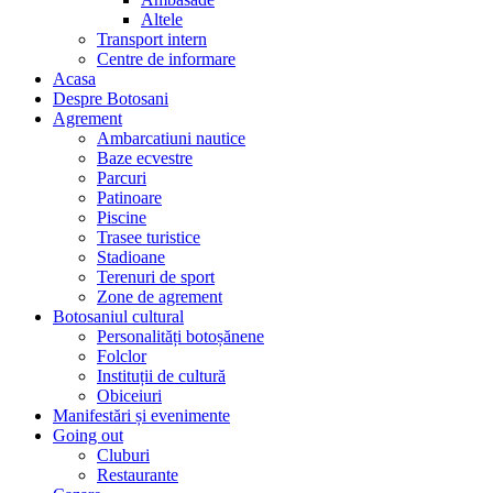
Altele
Transport intern
Centre de informare
Acasa
Despre Botosani
Agrement
Ambarcatiuni nautice
Baze ecvestre
Parcuri
Patinoare
Piscine
Trasee turistice
Stadioane
Terenuri de sport
Zone de agrement
Botosaniul cultural
Personalități botoșănene
Folclor
Instituții de cultură
Obiceiuri
Manifestări și evenimente
Going out
Cluburi
Restaurante