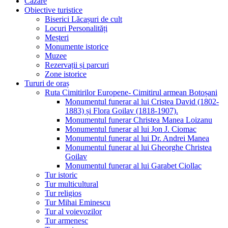
Cazare
Obiective turistice
Biserici Lăcașuri de cult
Locuri Personalități
Meșteri
Monumente istorice
Muzee
Rezervații și parcuri
Zone istorice
Tururi de oraș
Ruta Cimitirilor Europene- Cimitirul armean Botoșani
Monumentul funerar al lui Cristea David (1802-
1883) și Flora Goilav (1818-1907).
Monumentul funerar Christea Manea Loizanu
Monumentul funerar al lui Jon J. Ciomac
Monumentul funerar al lui Dr. Andrei Manea
Monumentul funerar al lui Gheorghe Christea
Goilav
Monumentul funerar al lui Garabet Ciollac
Tur istoric
Tur multicultural
Tur religios
Tur Mihai Eminescu
Tur al voievozilor
Tur armenesc