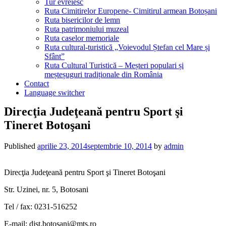
Tur evreiesc
Ruta Cimitirelor Europene- Cimitirul armean Botoșani
Ruta bisericilor de lemn
Ruta patrimoniului muzeal
Ruta caselor memoriale
Ruta cultural-turistică „Voievodul Ștefan cel Mare și
Sfânt”
Ruta Cultural Turistică – Meșteri populari și
meșteșuguri tradiționale din România
Contact
Language switcher
Direcţia Judeţeană pentru Sport şi
Tineret Botoşani
Published
aprilie 23, 2014
septembrie 10, 2014
by
admin
Direcţia Judeţeană pentru Sport şi Tineret Botoşani
Str. Uzinei, nr. 5, Botosani
Tel / fax: 0231-516252
E-mail: djst.botosani@mts.ro