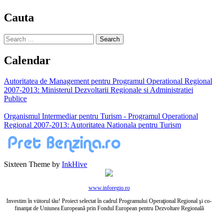
Cauta
Search
for:
Calendar
Autoritatea de Management pentru Programul Operational Regional
2007-2013: Ministerul Dezvoltarii Regionale si Administratiei
Publice
Organismul Intermediar pentru Turism - Programul Operational
Regional 2007-2013: Autoritatea Nationala pentru Turism
Sixteen Theme by
InkHive
www.inforegio.ro
Investim în viitorul tău! Proiect selectat în cadrul Programului Operaţional Regional şi co-
finanţat de Uniunea Europeană prin Fondul European pentru Dezvoltare Regională