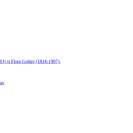
83) și Flora Goilav (1818-1907).
lav