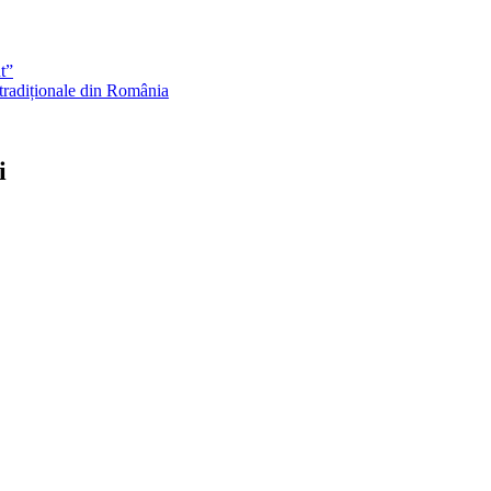
t”
 tradiționale din România
i