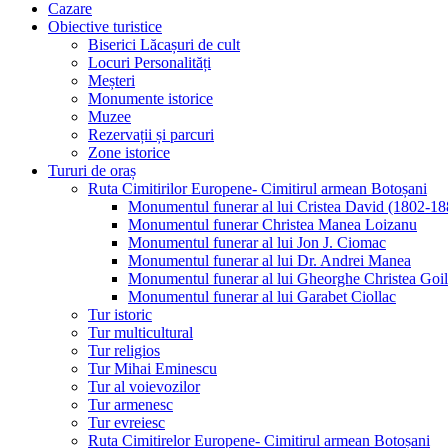
Cazare
Obiective turistice
Biserici Lăcașuri de cult
Locuri Personalități
Meșteri
Monumente istorice
Muzee
Rezervații și parcuri
Zone istorice
Tururi de oraș
Ruta Cimitirilor Europene- Cimitirul armean Botoșani
Monumentul funerar al lui Cristea David (1802-18
Monumentul funerar Christea Manea Loizanu
Monumentul funerar al lui Jon J. Ciomac
Monumentul funerar al lui Dr. Andrei Manea
Monumentul funerar al lui Gheorghe Christea Goi
Monumentul funerar al lui Garabet Ciollac
Tur istoric
Tur multicultural
Tur religios
Tur Mihai Eminescu
Tur al voievozilor
Tur armenesc
Tur evreiesc
Ruta Cimitirelor Europene- Cimitirul armean Botoșani