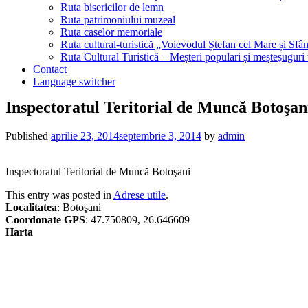
Ruta bisericilor de lemn
Ruta patrimoniului muzeal
Ruta caselor memoriale
Ruta cultural-turistică „Voievodul Ștefan cel Mare și Sfân
Ruta Cultural Turistică – Meșteri populari și meșteșuguri
Contact
Language switcher
Inspectoratul Teritorial de Muncă Botoşan
Published
aprilie 23, 2014
septembrie 3, 2014
by
admin
Inspectoratul Teritorial de Muncă Botoşani
This entry was posted in
Adrese utile
.
Localitatea
: Botoşani
Coordonate GPS
: 47.750809, 26.646609
Harta