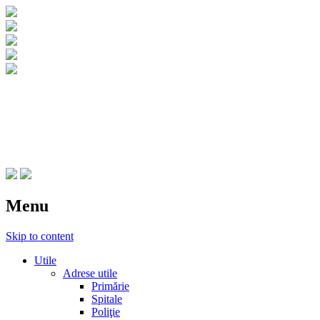
CNIPT Botosani
Centrul National de Informare si Promovar
Menu
Skip to content
Utile
Adrese utile
Primărie
Spitale
Poliţie