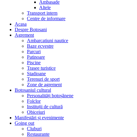
Ambasade
Altele
Transport intern
Centre de informare
Acasa
Despre Botosani
Agrement
Ambarcatiuni nautice
Baze ecvestre
Parcuri
Patinoare
Piscine
Trasee turistice
Stadioane
Terenuri de sport
Zone de agrement
Botosaniul cultural
Personalități botoșănene
Folclor
Instituții de cultură
Obiceiuri
Manifestări și evenimente
Going out
Cluburi
Restaurante