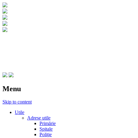
CNIPT Botosani
Centrul National de Informare si Promovar
Menu
Skip to content
Utile
Adrese utile
Primărie
Spitale
Poliţie