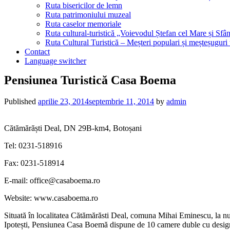
Ruta bisericilor de lemn
Ruta patrimoniului muzeal
Ruta caselor memoriale
Ruta cultural-turistică „Voievodul Ștefan cel Mare și Sfân
Ruta Cultural Turistică – Meșteri populari și meșteșuguri
Contact
Language switcher
Pensiunea Turistică Casa Boema
Published
aprilie 23, 2014
septembrie 11, 2014
by
admin
Cătămărăști Deal, DN 29B-km4, Botoșani
Tel: 0231-518916
Fax: 0231-518914
E-mail: office@casaboema.ro
Website: www.casaboema.ro
Situată în localitatea Cătămărăsti Deal, comuna Mihai Eminescu, la nu
Ipotești, Pensiunea Casa Boemă dispune de 10 camere duble cu design de