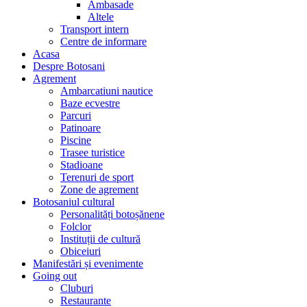
Ambasade
Altele
Transport intern
Centre de informare
Acasa
Despre Botosani
Agrement
Ambarcatiuni nautice
Baze ecvestre
Parcuri
Patinoare
Piscine
Trasee turistice
Stadioane
Terenuri de sport
Zone de agrement
Botosaniul cultural
Personalități botoșănene
Folclor
Instituții de cultură
Obiceiuri
Manifestări și evenimente
Going out
Cluburi
Restaurante