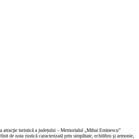
a atracție turistică a județului – Memorialul „Mihai Eminescu”
t de nota rustică caracterizată prin simplitate, echilibru şi armonie,