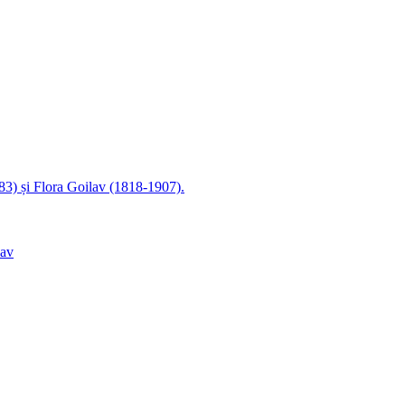
83) și Flora Goilav (1818-1907).
lav