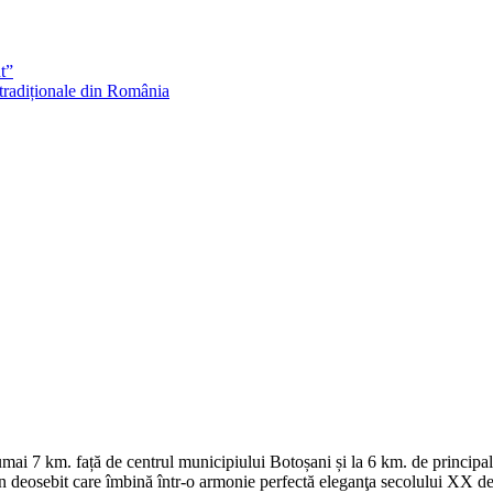
t”
 tradiționale din România
mai 7 km. față de centrul municipiului Botoșani și la 6 km. de principal
osebit care îmbină într-o armonie perfectă eleganţa secolului XX defini