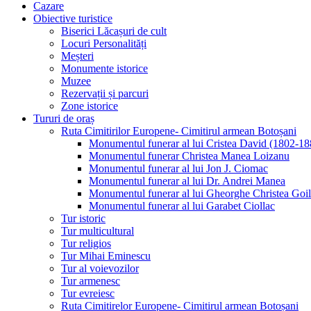
Cazare
Obiective turistice
Biserici Lăcașuri de cult
Locuri Personalități
Meșteri
Monumente istorice
Muzee
Rezervații și parcuri
Zone istorice
Tururi de oraș
Ruta Cimitirilor Europene- Cimitirul armean Botoșani
Monumentul funerar al lui Cristea David (1802-18
Monumentul funerar Christea Manea Loizanu
Monumentul funerar al lui Jon J. Ciomac
Monumentul funerar al lui Dr. Andrei Manea
Monumentul funerar al lui Gheorghe Christea Goi
Monumentul funerar al lui Garabet Ciollac
Tur istoric
Tur multicultural
Tur religios
Tur Mihai Eminescu
Tur al voievozilor
Tur armenesc
Tur evreiesc
Ruta Cimitirelor Europene- Cimitirul armean Botoșani